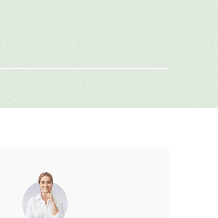
имя
-mail
г: