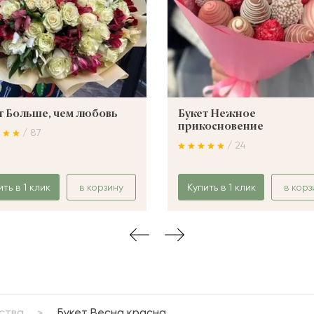
т Больше, чем любовь
Букет Нежное
прикосновение
/ 87
/ 24
ить в 1 клик
в корзину
Купить в 1 клик
в корз
ства
Букет Весна красна