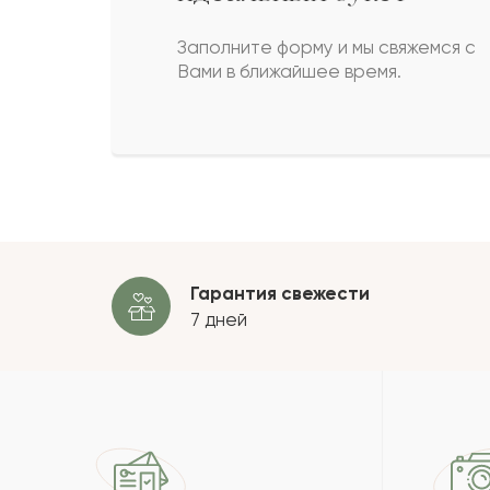
Биахмет
Б
Заполните форму и мы свяжемся с
Вами в ближайшее время.
Адельфина
А
Мэлор
М
Пока
Гарантия свежести
7 дней