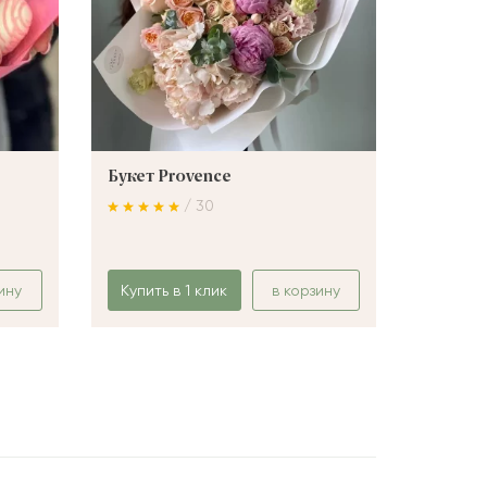
Букет Provence
Букет 
/ 30
ину
Купить в 1 клик
в корзину
Купить