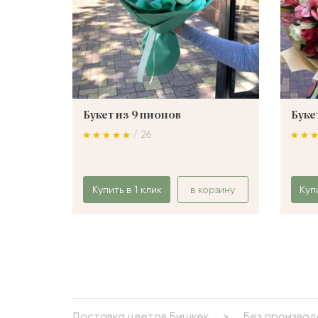
Букет из 9 пионов
Буке
/ 26
Купить в 1 клик
в корзину
Куп
Доставка цветов Бишкек
Без производ