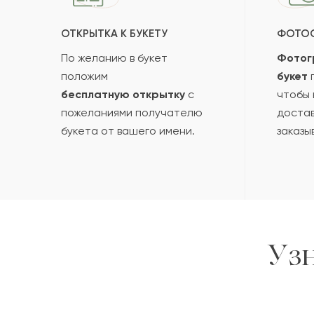
ОТКРЫТКА К БУКЕТУ
ФОТО
По желанию в букет
Фотог
положим
букет
п
бесплатную открытку
с
чтобы 
пожеланиями получателю
достав
букета от вашего имени.
заказы
Уз