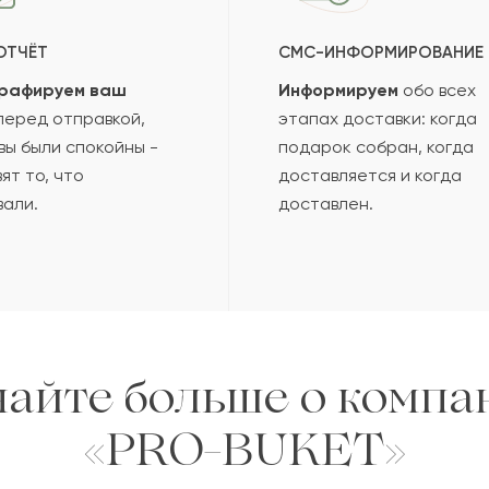
ОТЧЁТ
СМС-ИНФОРМИРОВАНИЕ
рафируем ваш
Информируем
обо всех
еред отправкой,
этапах доставки: когда
вы были спокойны -
подарок собран, когда
ят то, что
доставляется и когда
вали.
доставлен.
найте больше о компа
«PRO-BUKET»