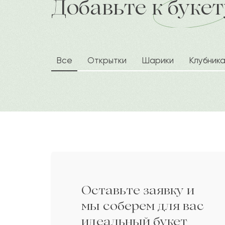
Добавьте к букет
доставка по городу в течение час
Ибажан
И
Садуакас
С
Все
Открытки
Шарики
Клубник
Даир
Д
Балгабек
Б
Артамон
А
Оставьте заявку и
Кадиржан
К
мы соберем для вас
идеальный букет