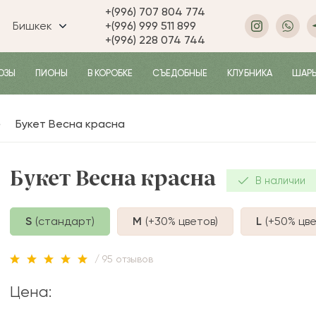
+(996) 707 804 774
Бишкек
+(996) 999 511 899
+(996) 228 074 744
ОЗЫ
ПИОНЫ
В КОРОБКЕ
СЪЕДОБНЫЕ
КЛУБНИКА
ШАР
Букет Весна красна
Букет Весна красна
В наличии
S
(стандарт)
M
(+30%
цветов
)
L
(+50%
цве
/ 95 отзывов
Цена: