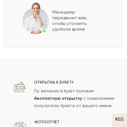
Василиса
В
2021-06-09
Менеджер
перезвонит вам,
Показать еще
чтобы уточнить
удобное время
Оставить свой отзыв
Ваше имя
Ваш e-mail
ОТКРЫТКА К БУКЕТУ
По желанию в букет положим
бесплатную открытку
с пожеланиями
получателю букета от вашего имени.
Рейтинг:
KGS
Отзыв
ФОТООТЧЁТ