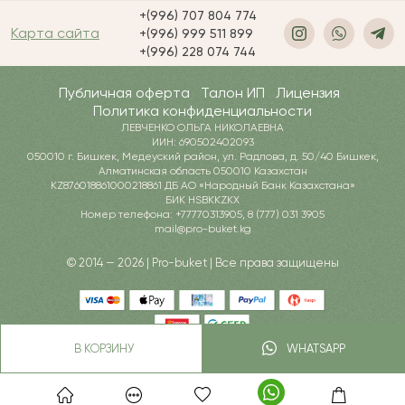
+(996) 707 804 774
Карта сайта
+(996) 999 511 899
+(996) 228 074 744
Публичная оферта
Талон ИП
Лицензия
Политика конфиденциальности
ЛЕВЧЕНКО ОЛЬГА НИКОЛАЕВНА
ИИН: 690502402093
050010 г. Бишкек, Медеуский район, ул. Радлова, д. 50/40 Бишкек,
Алматинская область 050010 Казахстан
KZ876018861000218861 ДБ АО «Народный Банк Казахстана»
БИК HSBKKZKX
Номер телефона: +77770313905, 8 (777) 031 3905
mail@pro-buket.kg
© 2014 — 2026 | Pro-buket | Все права защищены
В КОРЗИНУ
WHATSAPP