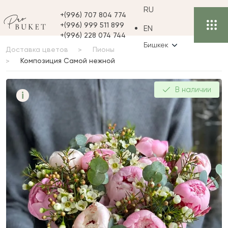
RU
+(996) 707 804 774
+(996) 999 511 899
EN
+(996) 228 074 744
Бишкек
Доставка цветов
Пионы
Композиция Самой нежной
Композиция Самой
В наличии
i
нежной