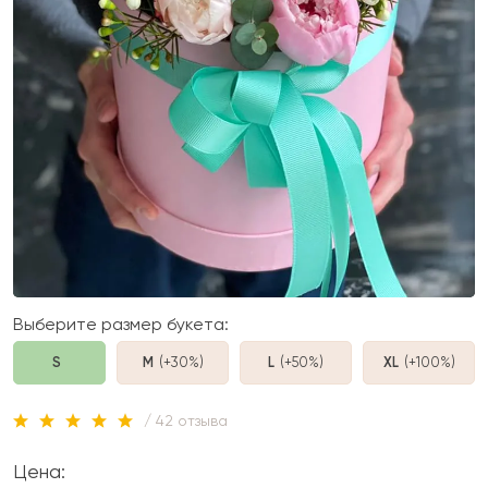
Выберите размер букета:
S
M
(+30%
)
L
(+50%
)
XL
(+100%
)
/ 42 отзыва
Цена: