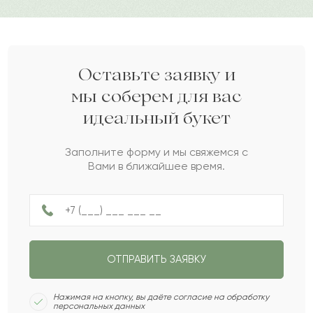
Дарите своим близким любовь вместе с Pro-buket.
Радомир
Р
2021-10-16
Оливия
О
2021-08-23
Оставьте заявку и
мы соберем для вас
идеальный букет
Стивен
С
2021-08-19
Заполните форму и мы свяжемся с
Вами в ближайшее время.
Мечислав
М
2021-06-07
Ораз
О
2021-04-27
ОТПРАВИТЬ ЗАЯВКУ
Габитхан
Г
2021-04-02
Нажимая на кнопку, вы даёте согласие на обработку
персональных данных