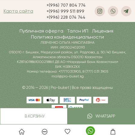
+(996) 707 804 774
Карта сайта
+(996) 999 511 899
+(996) 228 074 744
Публичная оферта
Талон ИП
Лицензия
Политика конфиденциальности
ЛЕВЧЕНКО ОЛЬГА НИКОЛАЕВНА
ИИН: 690502402093
050010 г. Бишкек, Медеуский район, ул. Радлова, д. 50/40 Бишкек,
Алматинская область 050010 Казахстан
KZ876018861000218861 ДБ АО «Народный Банк Казахстана»
БИК HSBKKZKX
Номер телефона: +77770313905, 8 (777) 031 3905
mail@pro-buket.kg
© 2014 — 2026 | Pro-buket | Все права защищены
В КОРЗИНУ
WHATSAPP