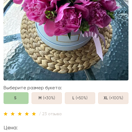
Выберите размер букета:
S
M
(+30%
)
L
(+50%
)
XL
(+100%
)
/ 23 отзыва
Цена: