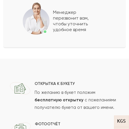
Урсула
У
2021-02-11
Менеджер
перезвонит вам,
Показать еще
чтобы уточнить
удобное время
Оставить свой отзыв
Ваше имя
Ваш e-mail
ОТКРЫТКА К БУКЕТУ
По желанию в букет положим
бесплатную открытку
с пожеланиями
получателю букета от вашего имени.
Рейтинг:
KGS
Отзыв
ФОТООТЧЁТ