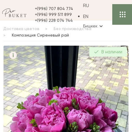
RU
+(996) 707 804 774
+(996) 999 511 899
EN
+(996) 228 074 744
Бишкек
Доставка цветов
Без производства
Композиция Сиреневый рай
Композиция Сиреневый
В наличии
i
рай