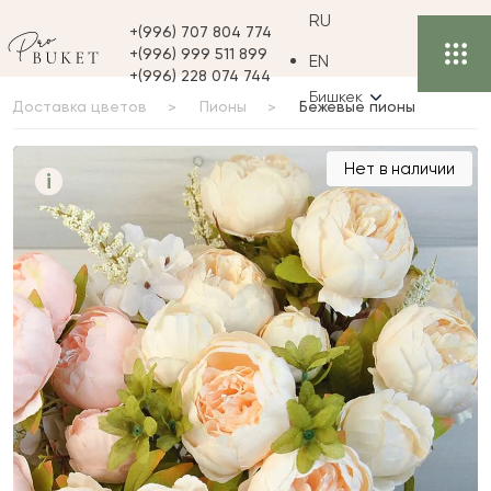
RU
+(996) 707 804 774
+(996) 999 511 899
EN
+(996) 228 074 744
Бишкек
Доставка цветов
Пионы
Бежевые пионы
Бежевые пионы
Нет в наличии
i