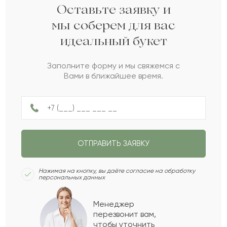
Габидулла
Г
2022-05-17
Оставьте заявку и
мы соберем для вас
идеальный букет
Карим
К
2022-05-03
Заполните форму и мы свяжемся с
Вами в ближайшее время.
Луиза
Л
2022-02-15
Александрина
А
2022-01-18
ОТПРАВИТЬ ЗАЯВКУ
Конкордий
К
2021-11-17
Нажимая на кнопку, вы даёте согласие на обработку
персональных данных
Наоми
Н
2021-04-18
Менеджер
перезвонит вам,
Показать еще
чтобы уточнить