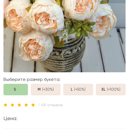
Выберите размер букета:
S
M
(+30%
)
L
(+50%
)
XL
(+100%
)
/ 48 отзывов
Цена: