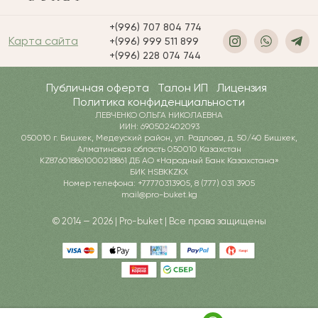
+(996) 707 804 774
Карта сайта
+(996) 999 511 899
+(996) 228 074 744
Публичная оферта
Талон ИП
Лицензия
Политика конфиденциальности
ЛЕВЧЕНКО ОЛЬГА НИКОЛАЕВНА
ИИН: 690502402093
050010 г. Бишкек, Медеуский район, ул. Радлова, д. 50/40 Бишкек,
Алматинская область 050010 Казахстан
KZ876018861000218861 ДБ АО «Народный Банк Казахстана»
БИК HSBKKZKX
Номер телефона: +77770313905, 8 (777) 031 3905
mail@pro-buket.kg
© 2014 — 2026 | Pro-buket | Все права защищены