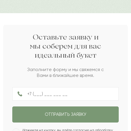
флористическое оформление дополняет красоту
цветов.
Сабила
С
2022-06-23
Дарите своим близким любовь вместе с Pro-buket.
Илиан
И
2022-06-19
Оставьте заявку и
мы соберем для вас
идеальный букет
Наиль
Н
2022-06-11
Заполните форму и мы свяжемся с
Вами в ближайшее время.
Дарерка
Д
2022-05-15
Баянды
Б
2022-03-28
ОТПРАВИТЬ ЗАЯВКУ
Жамига
Ж
2021-10-10
Нажимая на кнопку, вы даёте согласие на обработку