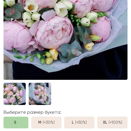
Выберите размер букета:
S
M
(+30%
)
L
(+50%
)
XL
(+100%
)