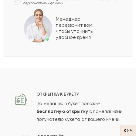
персональных данных
Гай
Г
2021-08-20
Менеджер
перезвонит вам,
Показать еще
чтобы уточнить
удобное время
Оставить свой отзыв
Ваше имя
Ваш e-mail
ОТКРЫТКА К БУКЕТУ
По желанию в букет положим
бесплатную открытку
с пожеланиями
получателю букета от вашего имени.
Рейтинг:
KGS
Отзыв