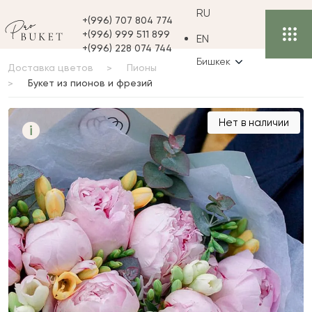
RU
+(996) 707 804 774
+(996) 999 511 899
EN
+(996) 228 074 744
Бишкек
Доставка цветов
Пионы
Букет из пионов и фрезий
Букет из пионов и
Нет в наличии
i
фрезий