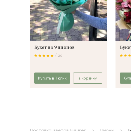
Букет из 9 пионов
Буке
/ 26
Купить в 1 клик
в корзину
Куп
Доставка цветов Бишкек
Пионы
Б