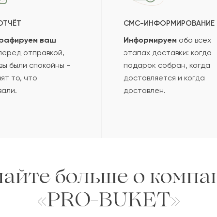
ОТЧЁТ
СМС-ИНФОРМИРОВАНИЕ
рафируем ваш
Информируем
обо всех
еред отправкой,
этапах доставки: когда
вы были спокойны -
подарок собран, когда
ят то, что
доставляется и когда
вали.
доставлен.
найте больше о компа
«PRO-BUKET»