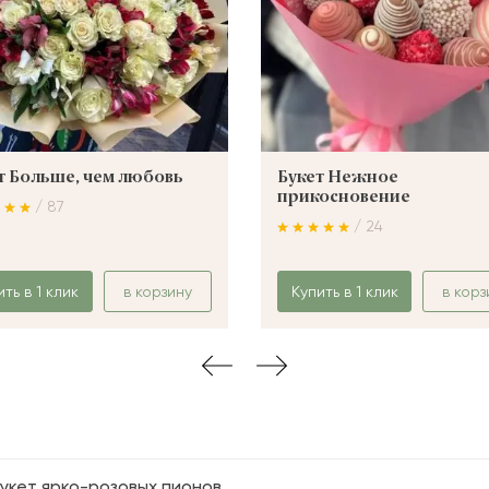
т Больше, чем любовь
Букет Нежное
прикосновение
/ 87
/ 24
ить в 1 клик
в корзину
Купить в 1 клик
в корз
укет ярко-розовых пионов