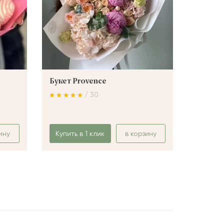
Букет Provence
Букет 
/ 30
ину
Купить в 1 клик
в корзину
Купить