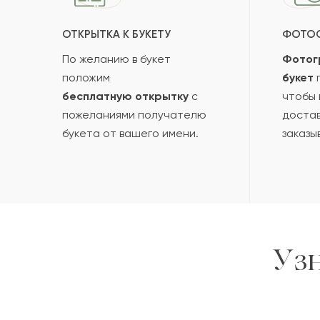
ОТКРЫТКА К БУКЕТУ
ФОТО
По желанию в букет
Фотог
положим
букет
п
бесплатную открытку
с
чтобы 
пожеланиями получателю
достав
букета от вашего имени.
заказы
Уз