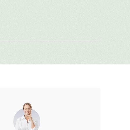
имя
-mail
г: