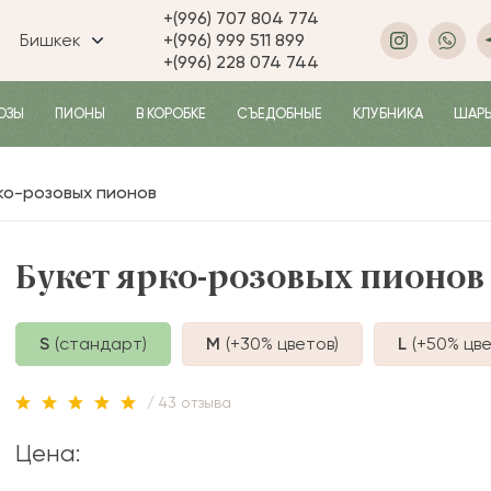
+(996) 707 804 774
Бишкек
+(996) 999 511 899
+(996) 228 074 744
ОЗЫ
ПИОНЫ
В КОРОБКЕ
СЪЕДОБНЫЕ
КЛУБНИКА
ШАР
ко-розовых пионов
Букет ярко-розовых пионов
S
(стандарт)
M
(+30%
цветов
)
L
(+50%
цве
/ 43 отзыва
Цена: