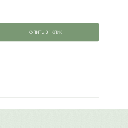
КУПИТЬ В 1 КЛИК
льного отношения. Считается
авить свой отзыв
м отличается роскошным оформлением,