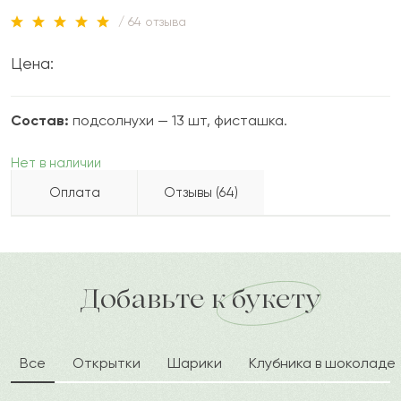
/ 64 отзыва
Цена:
Состав:
подсолнухи — 13 шт, фисташка.
Нет в наличии
Оплата
Отзывы (64)
Карина
К
2024-05-28
Бесплатно доставляем по городу
Как можно оплатить покупку?
доставка по городу в течение часа
Добавьте к букету
Нурберген
Н
2024-05-02
Все
Открытки
Шарики
Клубника в шоколаде
Зила
З
2024-01-30