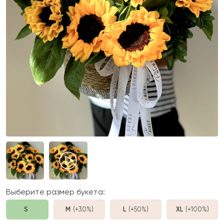
Выберите размер букета:
S
M
(+30%
)
L
(+50%
)
XL
(+100%
)