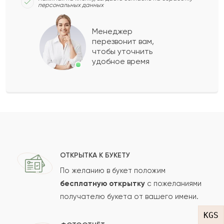
персональных данных
Нагима
Н
2023-06-21
Менеджер
перезвонит вам,
Показать еще
чтобы уточнить
удобное время
Оставить свой отзыв
Ваше имя
Ваш e-mail
ОТКРЫТКА К БУКЕТУ
По желанию в букет положим
бесплатную открытку
с пожеланиями
получателю букета от вашего имени.
Рейтинг:
KGS
Отзыв