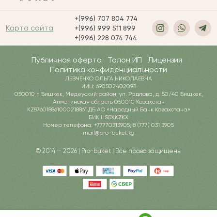
+(996) 707 804 774
Карта сайта
+(996) 999 511 899
+(996) 228 074 744
Публичная оферта
Талон ИП
Лицензия
Политика конфиденциальности
ЛЕВЧЕНКО ОЛЬГА НИКОЛАЕВНА
ИИН: 690502402093
050010 г. Бишкек, Медеуский район, ул. Радлова, д. 50/40 Бишкек,
Алматинская область 050010 Казахстан
KZ876018861000218861 ДБ АО «Народный Банк Казахстана»
БИК HSBKKZKX
Номер телефона: +77770313905, 8 (777) 031 3905
mail@pro-buket.kg
© 2014 — 2026 | Pro-buket | Все права защищены