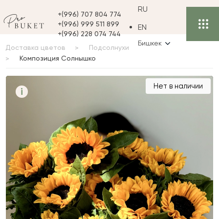
RU
+(996) 707 804 774
+(996) 999 511 899
EN
+(996) 228 074 744
Бишкек
Доставка цветов
Подсолнухи
Композиция Солнышко
Композиция Солнышко
Нет в наличии
i