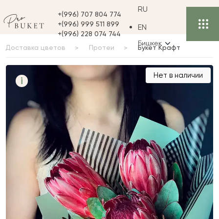
RU
+(996) 707 804 774
+(996) 999 511 899
EN
+(996) 228 074 744
Бишкек
Доставка цветов
Протеи
Букет Крафт
Букет Крафт
Нет в наличии
i