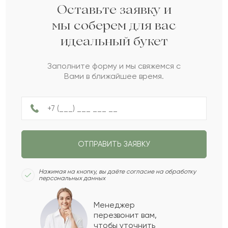
Досай
Д
2022-06-05
Оставьте заявку и
мы соберем для вас
идеальный букет
Сара
С
2022-06-05
Заполните форму и мы свяжемся с
Вами в ближайшее время.
Карима
К
2022-05-22
Гарифолла
Г
2022-04-19
ОТПРАВИТЬ ЗАЯВКУ
Мальта
М
2022-04-11
Нажимая на кнопку, вы даёте согласие на обработку
персональных данных
Пимен
П
2022-04-06
Менеджер
перезвонит вам,
Показать еще
чтобы уточнить