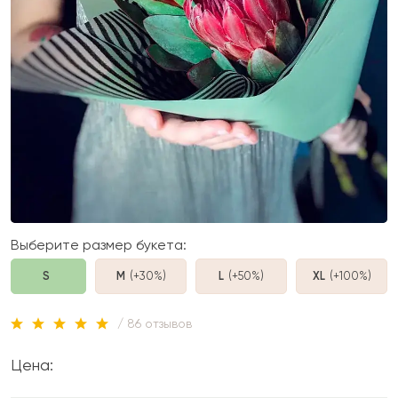
Выберите размер букета:
S
M
(+30%
)
L
(+50%
)
XL
(+100%
)
/ 86 отзывов
Цена: