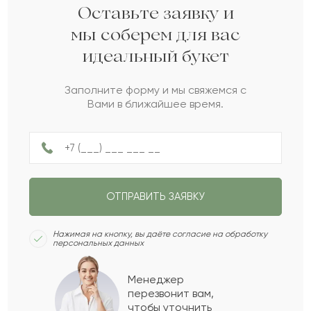
Азат
А
2022-07-14
Оставьте заявку и
мы соберем для вас
идеальный букет
Улфат
У
2022-07-04
Заполните форму и мы свяжемся с
Вами в ближайшее время.
Райхан
Р
2022-06-22
Балтабек
Б
2022-06-08
ОТПРАВИТЬ ЗАЯВКУ
Сапар
С
2022-06-03
Нажимая на кнопку, вы даёте согласие на обработку
персональных данных
Шота
Ш
2022-05-18
Менеджер
перезвонит вам,
Показать еще
чтобы уточнить