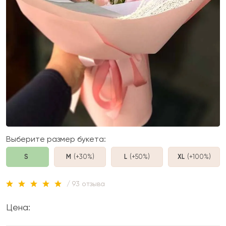
Выберите размер букета:
S
M
(+30%
)
L
(+50%
)
XL
(+100%
)
/ 93 отзыва
Цена: