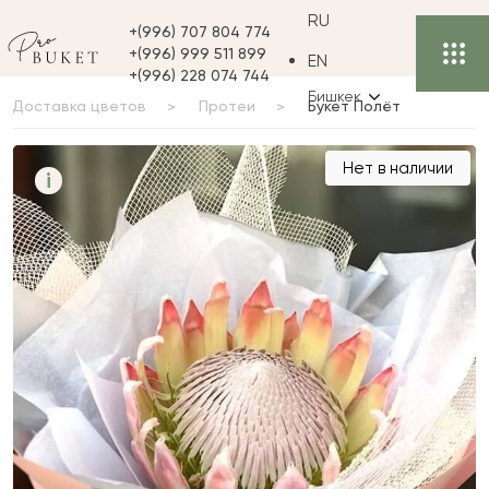
RU
+(996) 707 804 774
+(996) 999 511 899
EN
+(996) 228 074 744
Бишкек
Доставка цветов
Протеи
Букет Полёт
Букет Полёт
Нет в наличии
i