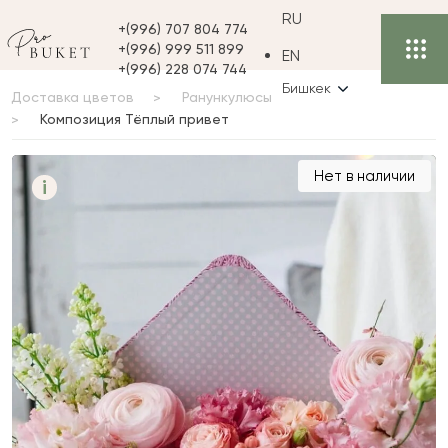
RU
+(996) 707 804 774
+(996) 999 511 899
EN
+(996) 228 074 744
Бишкек
Доставка цветов
Ранункулюсы
Композиция Тёплый привет
Композиция Тёплый
Нет в наличии
i
привет