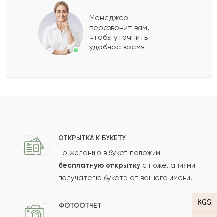
Вениамин
В
2022-03-26
Менеджер
перезвонит вам,
Показать еще
чтобы уточнить
удобное время
Оставить свой отзыв
Ваше имя
Ваш e-mail
ОТКРЫТКА К БУКЕТУ
По желанию в букет положим
бесплатную открытку
с пожеланиями
получателю букета от вашего имени.
Рейтинг:
Отзыв
KGS
ФОТООТЧЁТ