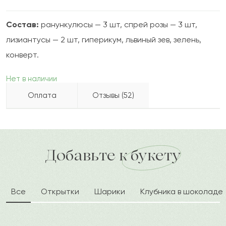
Состав:
ранункулюсы — 3 шт, спрей розы — 3 шт,
лизиантусы — 2 шт, гиперикум, львиный зев, зелень,
конверт.
Нет в наличии
Оплата
Отзывы (52)
Айнур
А
2022-09-23
Бесплатно доставляем по городу
Как можно оплатить покупку?
доставка по городу в течение часа
Добавьте к букету
Иоаким
И
2022-08-19
Все
Открытки
Шарики
Клубника в шоколаде
Рафик
Р
2022-08-08