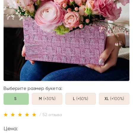
Выберите размер букета:
S
M
(+30%
)
L
(+50%
)
XL
(+100%
)
/ 52 отзыва
Цена: