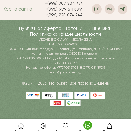
+(996) 707 804 774
Карта сайта
+(996) 999 511 899
+(996) 228 074 744
Публичная оферта
Талон ИП
Лицензия
Политика конфиденциальности
ЛЕВЧЕНКО ОЛЬГА НИКОЛАЕВНА
ИИН: 690502402093
050010 г. Бишкек, Медеуский район, ул. Радлова, д. 50/40 Бишкек,
Алматинская область 050010 Казахстан
KZ876018861000218861 ДБ АО «Народный Банк Казахстана»
БИК HSBKKZKX
Номер телефона: +77770313905, 8 (777) 031 3905
mail@pro-buket.kg
© 2014 — 2026 | Pro-buket | Все права защищены