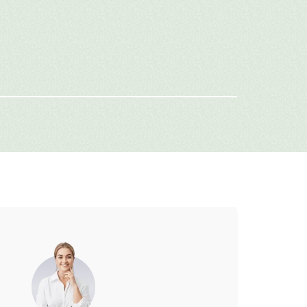
же находясь далеко.
имя
-mail
г: