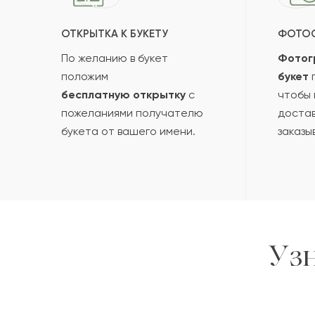
ОТКРЫТКА К БУКЕТУ
ФОТО
По желанию в букет
Фотог
положим
букет
п
бесплатную открытку
с
чтобы 
пожеланиями получателю
достав
букета от вашего имени.
заказы
Уз