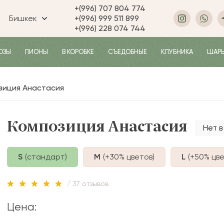
+(996) 707 804 774
Бишкек
+(996) 999 511 899
+(996) 228 074 744
ОЗЫ
ПИОНЫ
В КОРОБКЕ
СЪЕДОБНЫЕ
КЛУБНИКА
ШАР
зиция Анастасия
Композиция Анастасия
Нет в
S
(стандарт)
M
(+30%
цветов
)
L
(+50%
цве
/ 37 отзывов
Цена: