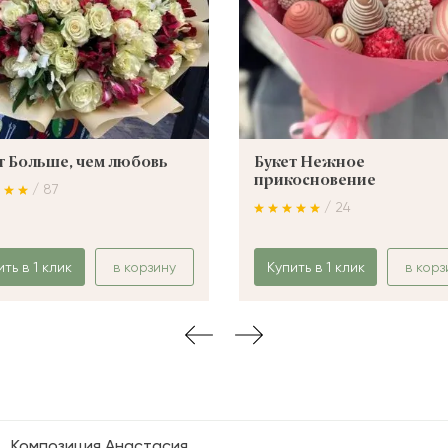
т Больше, чем любовь
Букет Нежное
прикосновение
/ 87
/ 24
ить в 1 клик
в корзину
Купить в 1 клик
в корз
Композиция Анастасия