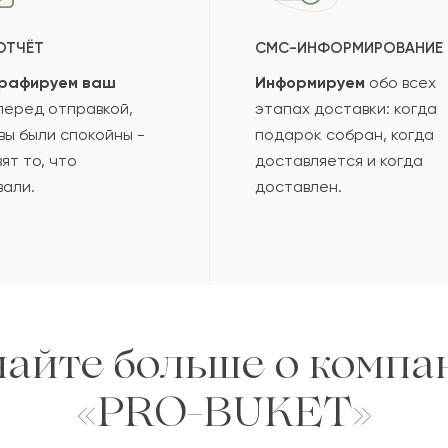
ОТЧЁТ
СМС-ИНФОРМИРОВАНИЕ
рафируем ваш
Информируем
обо всех
еред отправкой,
этапах доставки: когда
вы были спокойны -
подарок собран, когда
ят то, что
доставляется и когда
вали.
доставлен.
найте больше о компа
«PRO-BUKET»