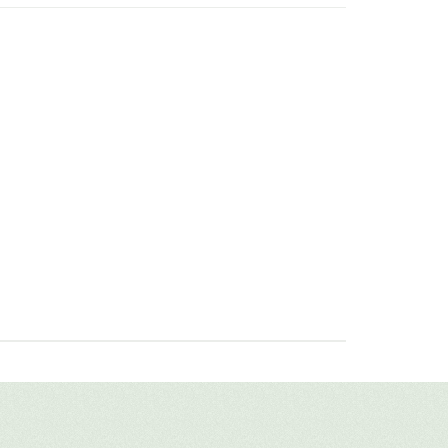
 крупных ромашек в плетеной
авить свой отзыв
ых, теплых чувствах, поможет