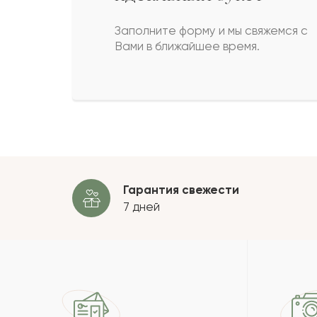
Бейбитгуль
Б
Заполните форму и мы свяжемся с
Вами в ближайшее время.
Азель
А
Арслан
А
Пока
Гарантия свежести
7 дней