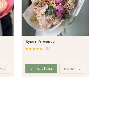
Букет Provence
Букет 
/ 30
ину
Купить в 1 клик
в корзину
Купить