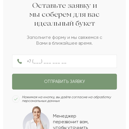
Ралина
Р
2022-02-18
Оставьте заявку и
мы соберем для вас
идеальный букет
Куласия
К
2022-01-31
Заполните форму и мы свяжемся с
Вами в ближайшее время.
Наргиза
Н
2022-01-15
Амалия
А
2021-11-15
ОТПРАВИТЬ ЗАЯВКУ
Алиша
А
2021-08-19
Нажимая на кнопку, вы даёте согласие на обработку
персональных данных
Загила
З
2021-08-18
Менеджер
перезвонит вам,
Показать еще
чтобы уточнить