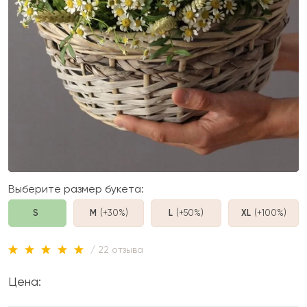
Выберите размер букета:
S
M
(+30%
)
L
(+50%
)
XL
(+100%
)
/ 22 отзыва
Цена: