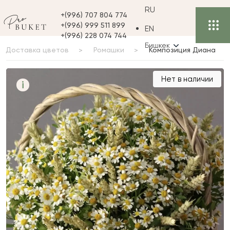
RU
+(996) 707 804 774
+(996) 999 511 899
EN
+(996) 228 074 744
Бишкек
Доставка цветов
Ромашки
Композиция Диана
Композиция Диана
Нет в наличии
i