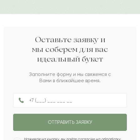
поможет выразить искренность, трепетное
отношение.
Мариса
М
2022-09-12
Дарите своим близким любовь вместе с Pro-buket.
Динара
Д
2022-08-27
Оставьте заявку и
мы соберем для вас
идеальный букет
Рысбек
Р
2022-08-04
Заполните форму и мы свяжемся с
Вами в ближайшее время.
Сальма
С
2022-05-29
Александра
А
2022-05-08
ОТПРАВИТЬ ЗАЯВКУ
Тельман
Т
2022-04-17
Нажимая на кнопку, вы даёте согласие на обработку