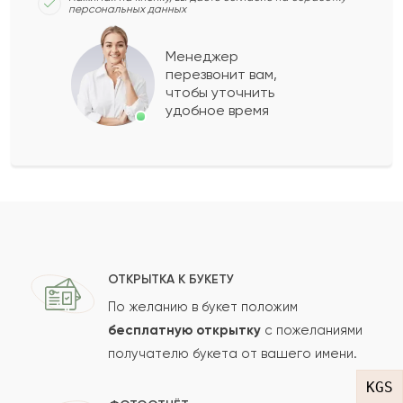
персональных данных
Серафима
С
2022-04-08
Менеджер
перезвонит вам,
Показать еще
чтобы уточнить
удобное время
Оставить свой отзыв
Ваше имя
Ваш e-mail
ОТКРЫТКА К БУКЕТУ
По желанию в букет положим
бесплатную открытку
с пожеланиями
получателю букета от вашего имени.
Рейтинг:
KGS
Отзыв