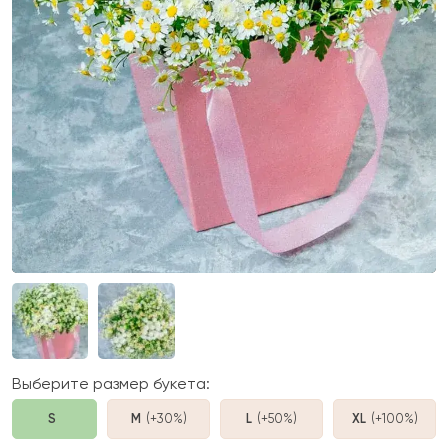
Выберите размер букета:
S
M
(+30%
)
L
(+50%
)
XL
(+100%
)