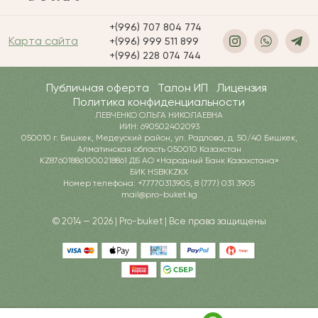
+(996) 707 804 774
Карта сайта
+(996) 999 511 899
+(996) 228 074 744
Публичная оферта
Талон ИП
Лицензия
Политика конфиденциальности
ЛЕВЧЕНКО ОЛЬГА НИКОЛАЕВНА
ИИН: 690502402093
050010 г. Бишкек, Медеуский район, ул. Радлова, д. 50/40 Бишкек,
Алматинская область 050010 Казахстан
KZ876018861000218861 ДБ АО «Народный Банк Казахстана»
БИК HSBKKZKX
Номер телефона: +77770313905, 8 (777) 031 3905
mail@pro-buket.kg
© 2014 — 2026 | Pro-buket | Все права защищены