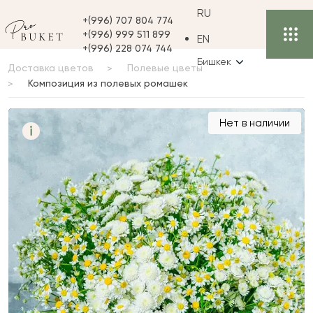
RU
+(996) 707 804 774
+(996) 999 511 899
EN
+(996) 228 074 744
Бишкек
Доставка цветов
Полевые цветы
Композиция из полевых ромашек
Композиция из
Нет в наличии
i
полевых ромашек