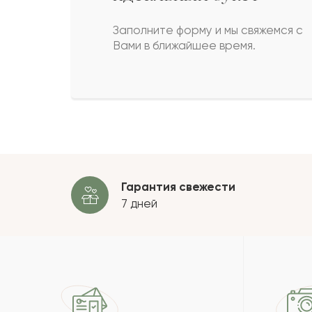
Нурболат
Н
Заполните форму и мы свяжемся с
Вами в ближайшее время.
Кондратий
К
Алтай
А
Пока
Гарантия свежести
7 дней