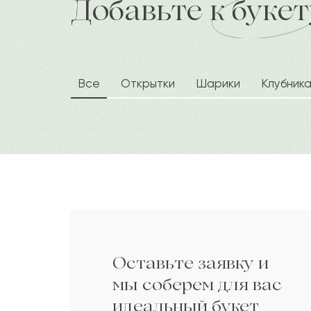
Добавьте к букет
доставка по городу в течение час
Даниил
Д
Данна
Д
Все
Открытки
Шарики
Клубник
Азамат
А
Валерия
В
Сабаз
С
Оставьте заявку и
Данелия
Д
мы соберем для вас
идеальный букет