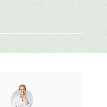
имя
-mail
г: