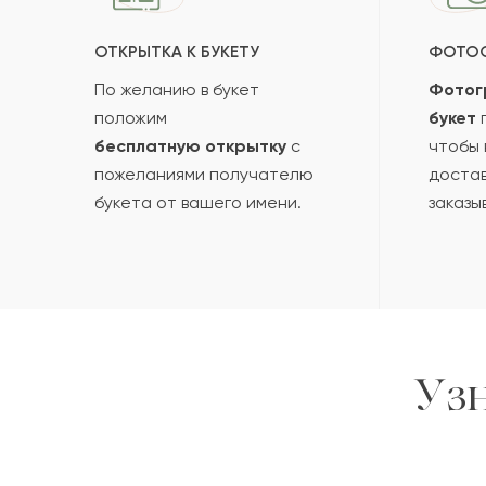
ОТКРЫТКА К БУКЕТУ
ФОТО
По желанию в букет
Фотог
положим
букет
п
бесплатную открытку
с
чтобы 
пожеланиями получателю
достав
букета от вашего имени.
заказы
Уз