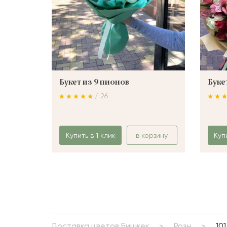
Букет из 9 пионов
Буке
/ 26
Купить в 1 клик
в корзину
Куп
Доставка цветов Бишкек
Розы
10