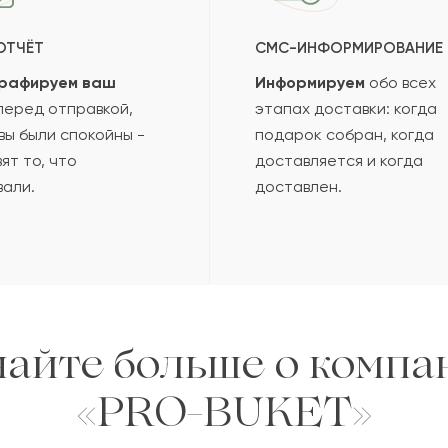
ОТЧЁТ
СМС-ИНФОРМИРОВАНИЕ
рафируем ваш
Информируем
обо всех
еред отправкой,
этапах доставки: когда
вы были спокойны -
подарок собран, когда
ят то, что
доставляется и когда
вали.
доставлен.
найте больше о компа
«PRO-BUKET»