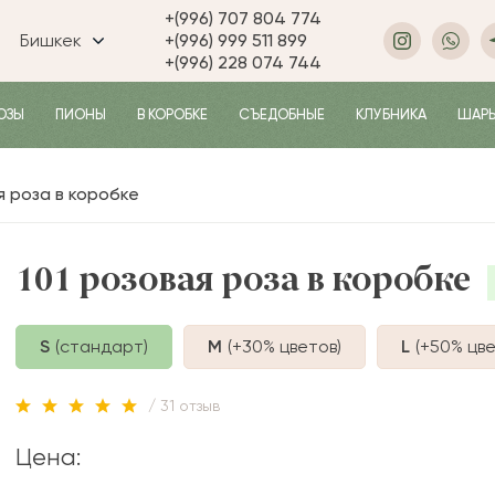
+(996) 707 804 774
Бишкек
+(996) 999 511 899
+(996) 228 074 744
ОЗЫ
ПИОНЫ
В КОРОБКЕ
СЪЕДОБНЫЕ
КЛУБНИКА
ШАР
я роза в коробке
101 розовая роза в коробке
S
(стандарт)
M
(+30%
цветов
)
L
(+50%
цве
/ 31 отзыв
Цена: