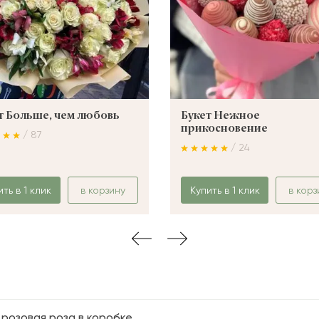
т Больше, чем любовь
Букет Нежное
прикосновение
/ 87
/ 24
ить в 1 клик
в корзину
Купить в 1 клик
в корз
1 розовая роза в коробке