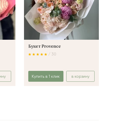
Букет Provence
Букет 
/ 30
ину
Купить в 1 клик
в корзину
Купить