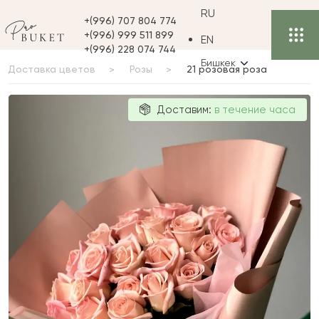
RU
+(996) 707 804 774
+(996) 999 511 899
EN
+(996) 228 074 744
Бишкек
Доставка цветов
Розы
21 розовая роза
21 розовая
Доставим:
в течение часа
роза