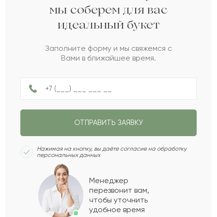
мы соберем для вас
идеальный букет
Турсын
Т
2022-04-22
Заполните форму и мы свяжемся с
Вами в ближайшее время.
Темирболат
Т
2022-04-12
Жандос
Ж
2022-03-08
ОТПРАВИТЬ ЗАЯВКУ
Кобыланды
К
2021-11-21
Нажимая на кнопку, вы даёте согласие на обработку
персональных данных
Евдоким
Е
2021-11-07
Менеджер
перезвонит вам,
Показать еще
чтобы уточнить
удобное время