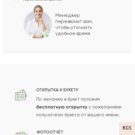
Оразгали
О
2022-02-05
Менеджер
перезвонит вам,
Показать еще
чтобы уточнить
удобное время
Оставить свой отзыв
Ваше имя
Ваш e-mail
ОТКРЫТКА К БУКЕТУ
По желанию в букет положим
бесплатную открытку
с пожеланиями
получателю букета от вашего имени.
Рейтинг:
KGS
Отзыв
ФОТООТЧЁТ