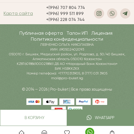
+(996) 707 804 774
Карта сайта
+(996) 999 511 899
+(996) 228 074 744
Публичная оферта
Талон ИП
Лицензия
Политика конфиденциальности
ЛЕВЧЕНКО ОЛЬГА НИКОЛАЕВНА
ИИН: 690502402093
050010 г. Бишкек, Медеуский район, ул. Радлова, д. 50/40 Бишкек,
Алматинская область 050010 Казахстан
KZ876018861000218861 ДБ АО «Народный Банк Казахстана»
БИК HSBKKZKX
Номер телефона: +77770313905, 8 (777) 031 3905
mail@pro-buket.kg
© 2014 — 2026 | Pro-buket | Все права защищены
В КОРЗИНУ
WHATSAPP