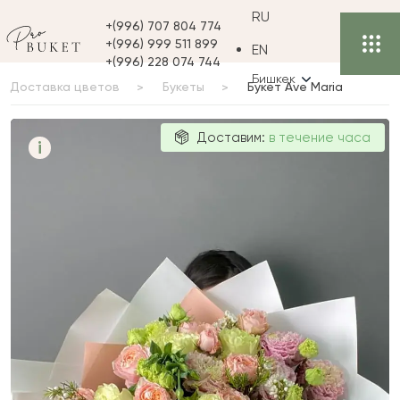
RU
+(996) 707 804 774
+(996) 999 511 899
EN
+(996) 228 074 744
Бишкек
Доставка цветов
Букеты
Букет Ave Maria
Букет Ave
Доставим:
в течение часа
i
Maria