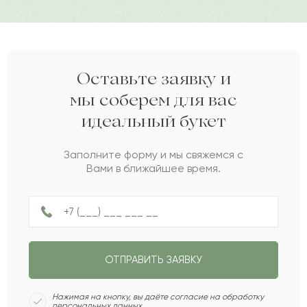
Дарите своим близким любовь вместе с Pro-buket.
Фарид
Ф
2022-07-16
Георгина
Г
2022-07-15
Оставьте заявку и
мы соберем для вас
идеальный букет
Расина
Р
2022-05-20
Заполните форму и мы свяжемся с
Вами в ближайшее время.
Антонин
А
2022-05-05
Осип
О
2022-05-04
ОТПРАВИТЬ ЗАЯВКУ
Антонина
А
2022-02-09
Нажимая на кнопку, вы даёте согласие на обработку
персональных данных