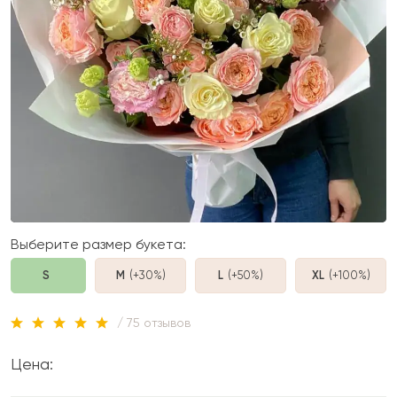
Выберите размер букета:
S
M
(+30%
)
L
(+50%
)
XL
(+100%
)
/ 75 отзывов
Цена: