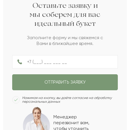
Замира
З
2022-02-24
Оставьте заявку и
мы соберем для вас
идеальный букет
Гюзель
Г
2022-02-17
Заполните форму и мы свяжемся с
Вами в ближайшее время.
Жанша
Ж
2022-02-16
Аскар
А
2022-02-13
ОТПРАВИТЬ ЗАЯВКУ
Инкар
И
2022-01-24
Нажимая на кнопку, вы даёте согласие на обработку
персональных данных
Шырын
Ш
2021-12-22
Менеджер
перезвонит вам,
Показать еще
чтобы уточнить