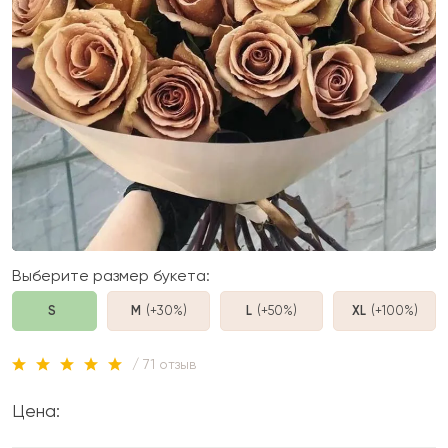
Выберите размер букета:
S
M
(+30%
)
L
(+50%
)
XL
(+100%
)
/ 71 отзыв
Цена: