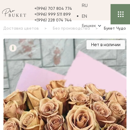
RU
+(996) 707 804 774
+(996) 999 511 899
EN
+(996) 228 074 744
Бишкек
Доставка цветов
Без производства
Букет Чудо
Букет Чудо
Нет в наличии
i