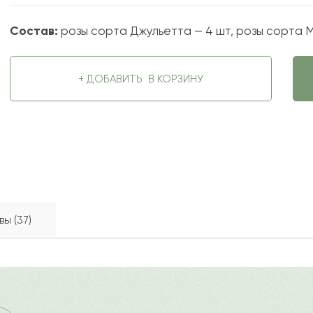
Состав:
розы сорта Джульетта — 4 шт, розы сорта Mo
+ ДОБАВИТЬ
В КОРЗИНУ
ы (37)
 сочетанием изысканных бутонов и милых соцветий. Ярко
2022-09-14
ду
?
Ост
етов. Прекрасный вариант для поздравления с торжеств