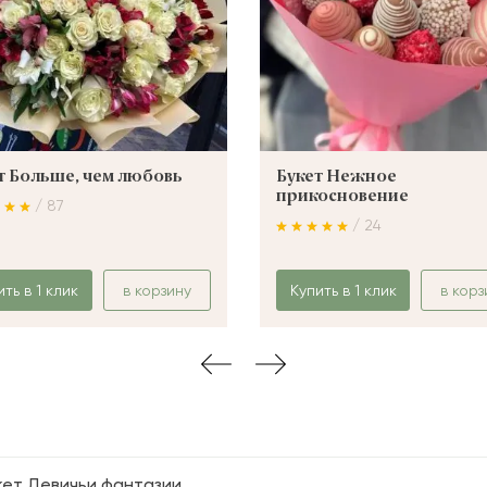
т Больше, чем любовь
Букет Нежное
прикосновение
/ 87
/ 24
ить в 1 клик
в корзину
Купить в 1 клик
в корз
кет Девичьи фантазии