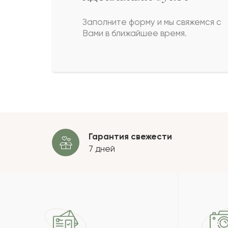
Жанетт
Ж
Заполните форму и мы свяжемся с
Вами в ближайшее время.
Казбек
К
Томила
Т
Пока
Гарантия свежести
7 дней