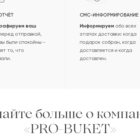
ОТЧЁТ
СМС-ИНФОРМИРОВАНИЕ
рафируем ваш
Информируем
обо всех
еред отправкой,
этапах доставки: когда
вы были спокойны -
подарок собран, когда
ят то, что
доставляется и когда
вали.
доставлен.
найте больше о компа
«PRO-BUKET»