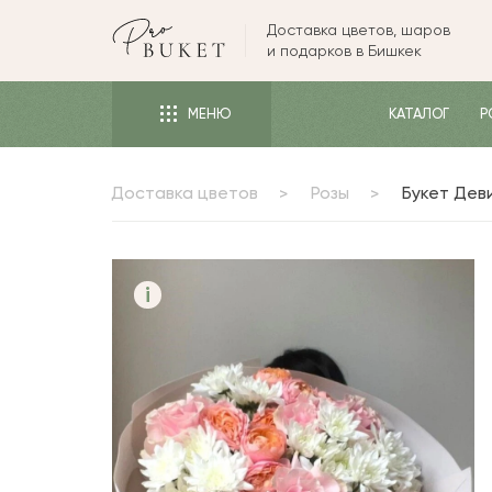
Доставка цветов, шаров
ЦВЕТЫ
и подарков в Бишкек
РОЗЫ
МЕНЮ
КАТАЛОГ
Р
ПИОНЫ
ТЮЛЬПАНЫ
Доставка цветов
Розы
Букет Дев
БУКЕТЫ
КОМУ
ПОВОД
i
ФОРМА И УПАКОВКА
СЪЕДОБНЫЕ БУКЕТЫ
КОМНАТНЫЕ ЦВЕТЫ
ПОДАРКИ