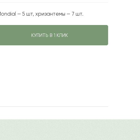
ndial — 5 шт, хризантемы — 7 шт.
КУПИТЬ В 1 КЛИК
е флористическое оформление
авить свой отзыв
енным мероприятием или организации