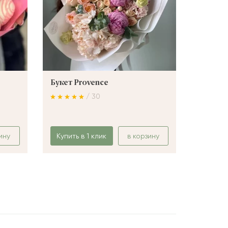
Букет Provence
Букет 
/ 30
ину
Купить в 1 клик
в корзину
Купить