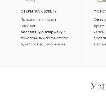
ОТКРЫТКА К БУКЕТУ
ФОТО
По желанию в букет
Фотог
положим
букет
п
бесплатную открытку
с
чтобы 
пожеланиями получателю
достав
букета от вашего имени.
заказы
Уз