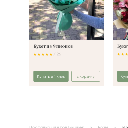
Букет из 9 пионов
Буке
/ 26
Купить в 1 клик
в корзину
Куп
Доставка цветов Бишкек
Розы
Бу