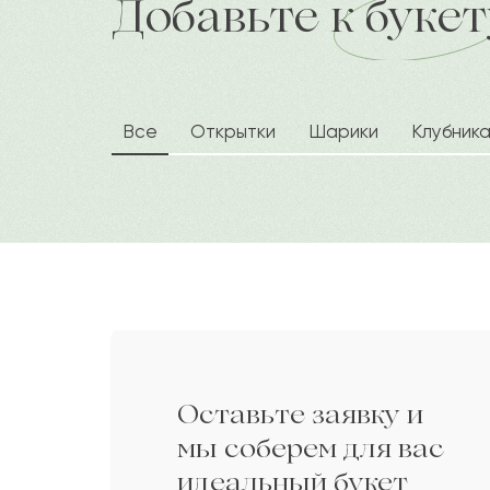
Добавьте к букет
доставка по городу в течение час
незабываемого сюрприза.
Вероника
В
Дарите своим близким любовь вместе 
Гульниса
Г
Все
Открытки
Шарики
Клубник
Озат
О
Батыргали
Б
Лиза
Л
Оставьте заявку и
Несибжан
Н
мы соберем для вас
идеальный букет