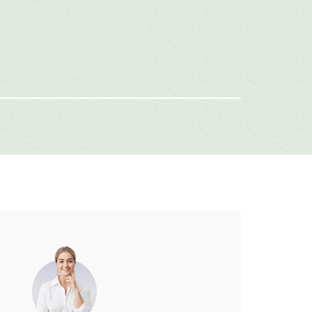
имя
-mail
г: