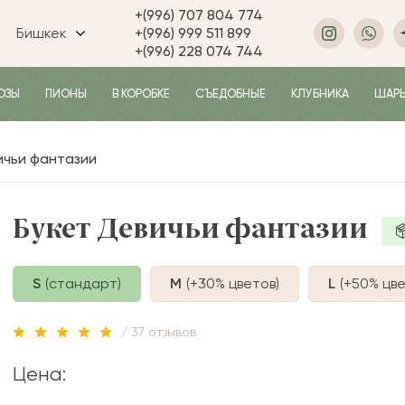
+(996) 707 804 774
Бишкек
+(996) 999 511 899
+(996) 228 074 744
ОЗЫ
ПИОНЫ
В КОРОБКЕ
СЪЕДОБНЫЕ
КЛУБНИКА
ШАР
ичьи фантазии
Букет Девичьи фантазии
S
(стандарт)
M
(+30%
цветов
)
L
(+50%
цве
/ 37 отзывов
Цена: