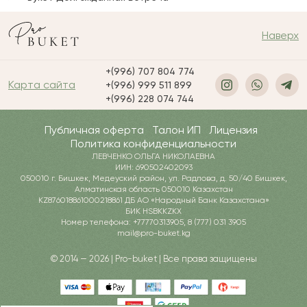
Наверх
+(996) 707 804 774
Карта сайта
+(996) 999 511 899
+(996) 228 074 744
Публичная оферта
Талон ИП
Лицензия
Политика конфиденциальности
ЛЕВЧЕНКО ОЛЬГА НИКОЛАЕВНА
ИИН: 690502402093
050010 г. Бишкек, Медеуский район, ул. Радлова, д. 50/40 Бишкек,
Алматинская область 050010 Казахстан
KZ876018861000218861 ДБ АО «Народный Банк Казахстана»
БИК HSBKKZKX
Номер телефона: +77770313905, 8 (777) 031 3905
mail@pro-buket.kg
© 2014 — 2026 | Pro-buket | Все права защищены