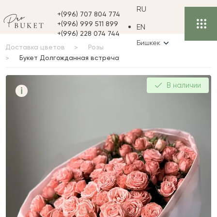
RU
+(996) 707 804 774
+(996) 999 511 899
EN
+(996) 228 074 744
Бишкек
Доставка цветов
Розы
Букет Долгожданная встреча
Букет Долгожданная
В наличии
i
встреча