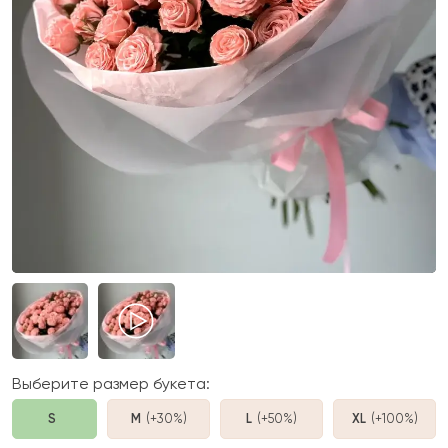
Выберите размер букета:
S
M
(+30%
)
L
(+50%
)
XL
(+100%
)