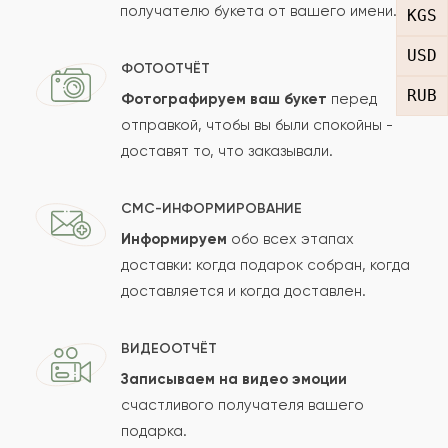
получателю букета от вашего имени.
Рейтинг:
KGS
USD
Отзыв
ФОТООТЧЁТ
RUB
Фотографируем ваш букет
перед
отправкой, чтобы вы были спокойны -
доставят то, что заказывали.
СМС-ИНФОРМИРОВАНИЕ
Информируем
обо всех этапах
Сколько будет
+
?
доставки: когда подарок собран, когда
доставляется и когда доставлен.
Отзыв будет опубликован после проверки.
ВИДЕООТЧЁТ
Проверяем на спам.
Записываем на видео эмоции
счастливого получателя вашего
ОСТАВИТЬ ОТЗЫВ
подарка.