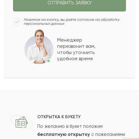
ОТПРАВИТЬ ЗАЯВКУ
Ханифа
Х
2022-07-03
Нажимая на кнопку, вы даёте согласие на обработку
персональных данных
Азима
А
2022-06-18
Менеджер
перезвонит вам,
Показать еще
чтобы уточнить
удобное время
Оставить свой отзыв
Ваше имя
Ваш e-mail
ОТКРЫТКА К БУКЕТУ
По желанию в букет положим
бесплатную открытку
с пожеланиями