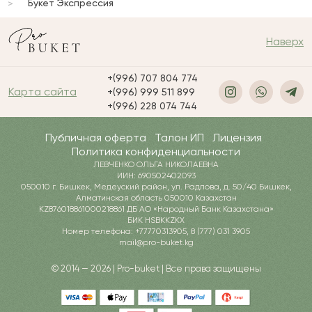
Букет Экспрессия
Наверх
+(996) 707 804 774
Карта сайта
+(996) 999 511 899
+(996) 228 074 744
Публичная оферта
Талон ИП
Лицензия
Политика конфиденциальности
ЛЕВЧЕНКО ОЛЬГА НИКОЛАЕВНА
ИИН: 690502402093
050010 г. Бишкек, Медеуский район, ул. Радлова, д. 50/40 Бишкек,
Алматинская область 050010 Казахстан
KZ876018861000218861 ДБ АО «Народный Банк Казахстана»
БИК HSBKKZKX
Номер телефона: +77770313905, 8 (777) 031 3905
mail@pro-buket.kg
© 2014 — 2026 | Pro-buket | Все права защищены