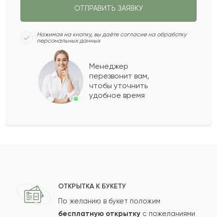
ОТПРАВИТЬ ЗАЯВКУ
Мастура
М
2021-12-01
Нажимая на кнопку, вы даёте согласие на обработку
персональных данных
Федот
Ф
2021-11-03
Менеджер
перезвонит вам,
Показать еще
чтобы уточнить
удобное время
Оставить свой отзыв
Ваше имя
Ваш e-mail
ОТКРЫТКА К БУКЕТУ
По желанию в букет положим
бесплатную открытку
с пожеланиями