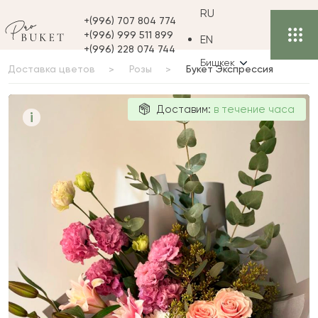
RU
+(996) 707 804 774
+(996) 999 511 899
EN
+(996) 228 074 744
Бишкек
Доставка цветов
Розы
Букет Экспрессия
Букет
Доставим:
в течение часа
i
Экспрессия