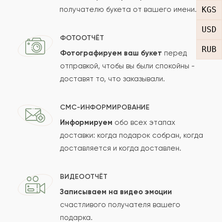
получателю букета от вашего имени.
KGS
Рейтинг:
USD
Отзыв
ФОТООТЧЁТ
RUB
Фотографируем ваш букет
перед
отправкой, чтобы вы были спокойны -
доставят то, что заказывали.
СМС-ИНФОРМИРОВАНИЕ
Информируем
обо всех этапах
Сколько будет
+
?
доставки: когда подарок собран, когда
доставляется и когда доставлен.
Отзыв будет опубликован после проверки.
ВИДЕООТЧЁТ
Проверяем на спам.
Записываем на видео эмоции
счастливого получателя вашего
ОСТАВИТЬ ОТЗЫВ
подарка.