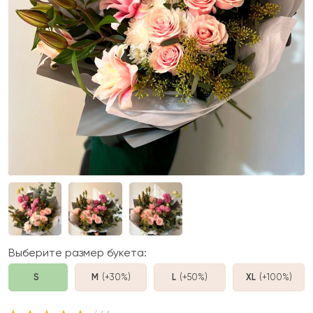
Выберите размер букета:
S
M
(+30%
)
L
(+50%
)
XL
(+100%
)