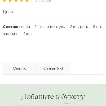
/ 46 отзывов
Цена:
Состав:
лилии — 2 шт, лизиантусы — 2 шт, розы — 5 шт,
эвкалипт — 1 шт.
Оплата
Отзывы (46)
Аксултан
А
2023-07-22
Бесплатно доставляем по городу
Как можно оплатить покупку?
доставка по городу в течение часа
Добавьте к букету
Хасан
Х
2023-07-10