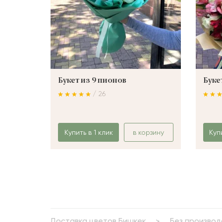
Букет из 9 пионов
Буке
/ 26
Купить в 1 клик
в корзину
Куп
Доставка цветов Бишкек
Без производ