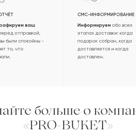
ОТЧЁТ
СМС-ИНФОРМИРОВАНИЕ
рафируем ваш
Информируем
обо всех
еред отправкой,
этапах доставки: когда
вы были спокойны -
подарок собран, когда
ят то, что
доставляется и когда
вали.
доставлен.
найте больше о компа
«PRO-BUKET»