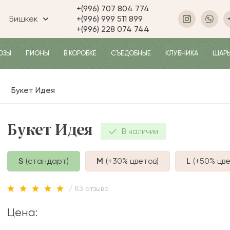
+(996) 707 804 774
Бишкек
+(996) 999 511 899
+(996) 228 074 744
ОЗЫ
ПИОНЫ
В КОРОБКЕ
СЪЕДОБНЫЕ
КЛУБНИКА
ШАР
Букет Идея
Букет Идея
В наличии
S
(стандарт)
M
(+30%
цветов
)
L
(+50%
цве
/ 83 отзыва
Цена: