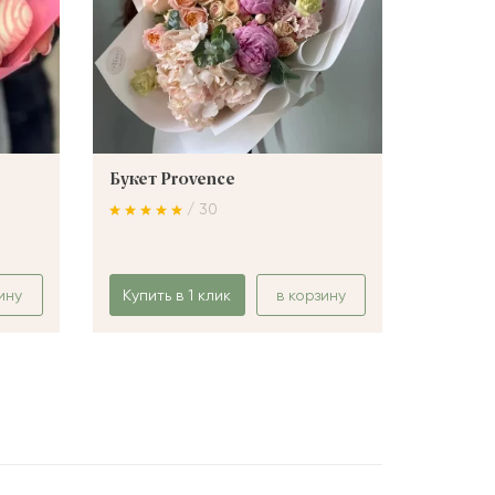
Букет Provence
Букет 
/ 30
ину
Купить в 1 клик
в корзину
Купить