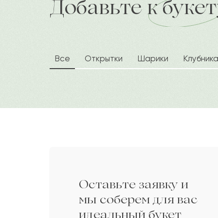
Добавьте к букет
доставка по городу в течение час
Батырсаян
Б
Феодосии
Ф
Все
Открытки
Шарики
Клубник
Ида
И
Дарига
Д
Бибисара
Б
Оставьте заявку и
Нигметжан
Н
мы соберем для вас
идеальный букет