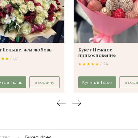
т Больше, чем любовь
Букет Нежное
прикосновение
/ 87
/ 24
ить в 1 клик
в корзину
Купить в 1 клик
в корз
ства
Букет Идея