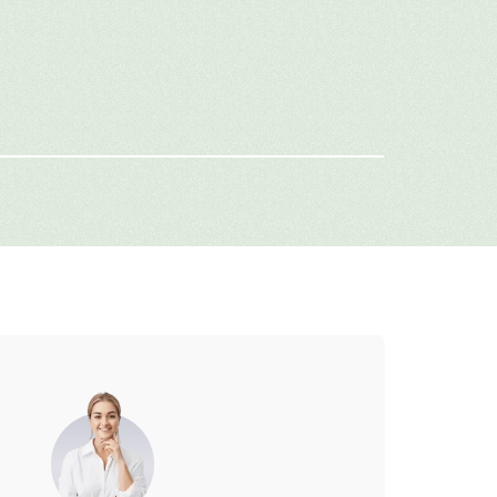
имя
-mail
г: