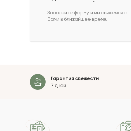
Жанабатыр
Ж
Заполните форму и мы свяжемся с
Вами в ближайшее время.
Лилия
Л
Касьян
К
Пока
Гарантия свежести
7 дней