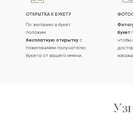
ОТКРЫТКА К БУКЕТУ
ФОТО
По желанию в букет
Фотог
положим
букет
п
бесплатную открытку
с
чтобы 
пожеланиями получателю
достав
букета от вашего имени.
заказы
Уз