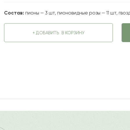
Состав:
пионы — 3 шт, пионовидные розы — 11 шт, гвозд
+ ДОБАВИТЬ
В КОРЗИНУ
2022-10-03
ду
?
Ост