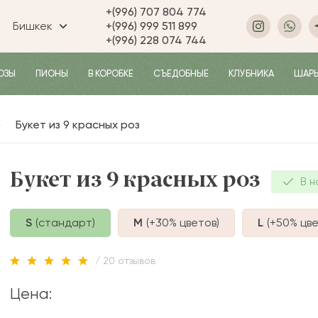
+(996) 707 804 774
Бишкек
+(996) 999 511 899
+(996) 228 074 744
ОЗЫ
ПИОНЫ
В КОРОБКЕ
СЪЕДОБНЫЕ
КЛУБНИКА
ШАР
Букет из 9 красных роз
Букет из 9 красных роз
В н
S
(стандарт)
M
(+30%
цветов
)
L
(+50%
цве
/ 20 отзывов
Цена: