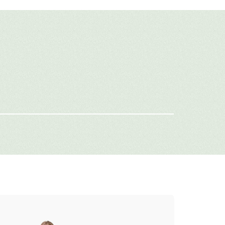
авить свой отзыв
имя
-mail
г: