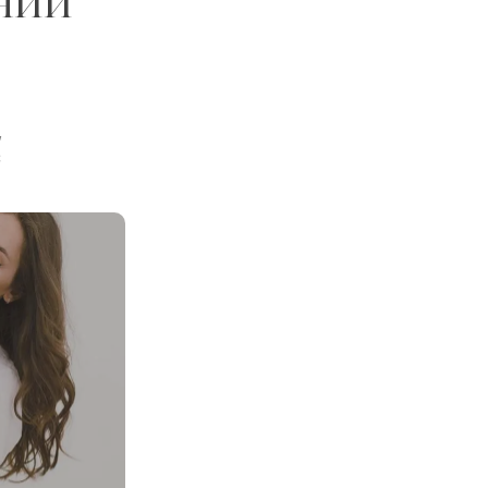
нии
,
с