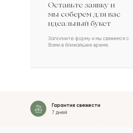
Оставьте заявку и
Айсулу
А
мы соберем для вас
идеальный букет
Светлан
С
Заполните форму и мы свяжемся с
Вами в ближайшее время.
Балтабек
Б
Евграф
Е
Пока
Гарантия свежести
7 дней