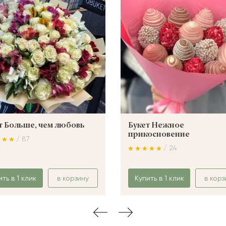
т Больше, чем любовь
Букет Нежное
прикосновение
/ 87
/ 24
ить в 1 клик
в корзину
Купить в 1 клик
в корз