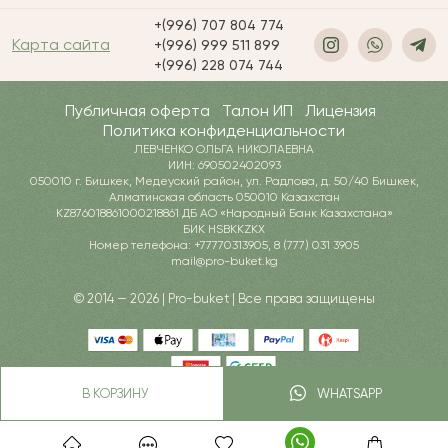
+(996) 707 804 774
Карта сайта
+(996) 999 511 899
+(996) 228 074 744
Публичная оферта
Талон ИП
Лицензия
Политика конфиденциальности
ЛЕВЧЕНКО ОЛЬГА НИКОЛАЕВНА
ИИН: 690502402093
050010 г. Бишкек, Медеуский район, ул. Радлова, д. 50/40 Бишкек,
Алматинская область 050010 Казахстан
KZ876018861000218861 ДБ АО «Народный Банк Казахстана»
БИК HSBKKZKX
Номер телефона: +77770313905, 8 (777) 031 3905
mail@pro-buket.kg
© 2014 — 2026 | Pro-buket | Все права защищены
В КОРЗИНУ
WHATSAPP