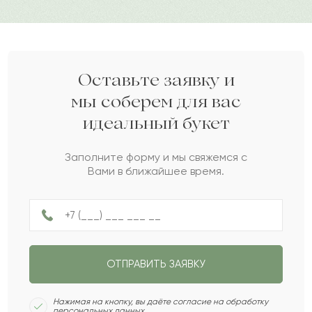
Дарите своим близким любовь вместе с Pro-buket.
Касьян
К
2022-07-17
Ион
И
2022-06-22
Оставьте заявку и
мы соберем для вас
идеальный букет
Али
А
2022-05-26
Заполните форму и мы свяжемся с
Вами в ближайшее время.
Раиса
Р
2022-05-10
Велизар
В
2022-04-08
ОТПРАВИТЬ ЗАЯВКУ
Станимир
С
2022-04-06
Нажимая на кнопку, вы даёте согласие на обработку
персональных данных