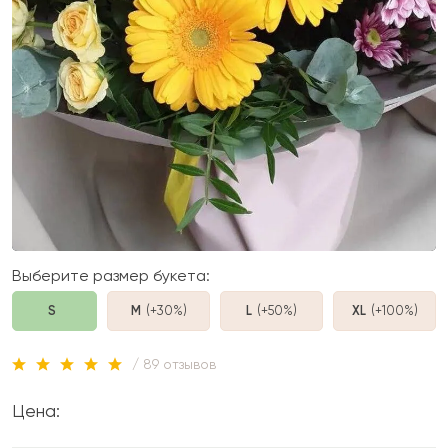
Выберите размер букета:
S
M
(+30%
)
L
(+50%
)
XL
(+100%
)
/ 89 отзывов
Цена: