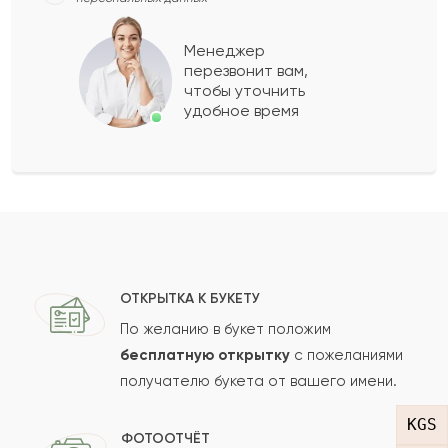
Бексеит
Б
2022-03-25
Менеджер
перезвонит вам,
Показать еще
чтобы уточнить
удобное время
Оставить свой отзыв
Ваше имя
Ваш e-mail
ОТКРЫТКА К БУКЕТУ
По желанию в букет положим
бесплатную открытку
с пожеланиями
получателю букета от вашего имени.
Рейтинг:
KGS
Отзыв
ФОТООТЧЁТ