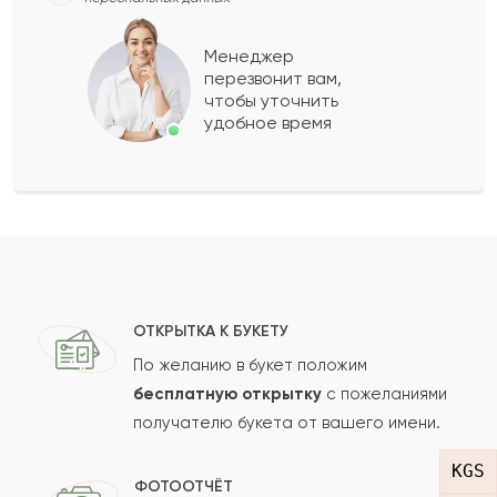
Афанасия
А
2022-04-07
Менеджер
перезвонит вам,
Показать еще
чтобы уточнить
удобное время
Оставить свой отзыв
Ваше имя
Ваш e-mail
ОТКРЫТКА К БУКЕТУ
По желанию в букет положим
бесплатную открытку
с пожеланиями
получателю букета от вашего имени.
Рейтинг:
KGS
Отзыв
ФОТООТЧЁТ