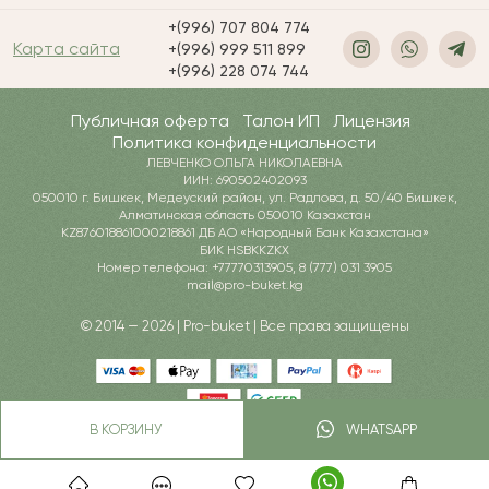
+(996) 707 804 774
Карта сайта
+(996) 999 511 899
+(996) 228 074 744
Публичная оферта
Талон ИП
Лицензия
Политика конфиденциальности
ЛЕВЧЕНКО ОЛЬГА НИКОЛАЕВНА
ИИН: 690502402093
050010 г. Бишкек, Медеуский район, ул. Радлова, д. 50/40 Бишкек,
Алматинская область 050010 Казахстан
KZ876018861000218861 ДБ АО «Народный Банк Казахстана»
БИК HSBKKZKX
Номер телефона: +77770313905, 8 (777) 031 3905
mail@pro-buket.kg
© 2014 — 2026 | Pro-buket | Все права защищены
В КОРЗИНУ
WHATSAPP