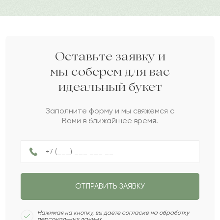
Дарите своим близким любовь вместе с Pro-buket.
Асер
А
2022-09-22
Соня
С
2022-09-17
Оставьте заявку и
мы соберем для вас
идеальный букет
Гаяс
Г
2022-08-15
Заполните форму и мы свяжемся с
Вами в ближайшее время.
Юлия
Ю
2022-08-04
Краснослав
К
2022-08-02
ОТПРАВИТЬ ЗАЯВКУ
Сабира
С
2022-04-08
Нажимая на кнопку, вы даёте согласие на обработку
персональных данных