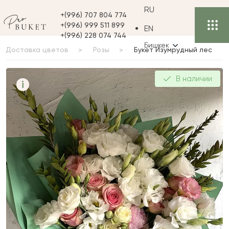
RU
+(996) 707 804 774
+(996) 999 511 899
EN
+(996) 228 074 744
Бишкек
Доставка цветов
Розы
Букет Изумрудный лес
Букет Изумрудный лес
В наличии
i