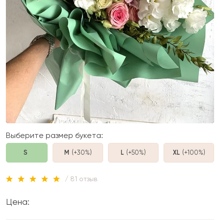
Выберите размер букета:
S
M
(+30%
)
L
(+50%
)
XL
(+100%
)
/ 81 отзыв
Цена: