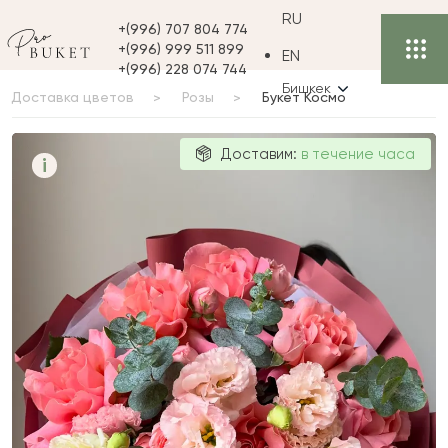
RU
+(996) 707 804 774
+(996) 999 511 899
EN
+(996) 228 074 744
Бишкек
Доставка цветов
Розы
Букет Космо
Букет Космо
Доставим:
в течение часа
i