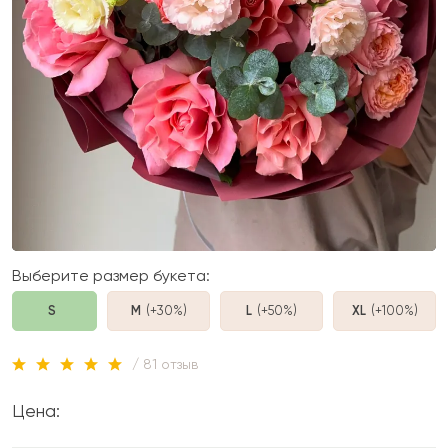
Выберите размер букета:
S
M
(+30%
)
L
(+50%
)
XL
(+100%
)
/ 81 отзыв
Цена: