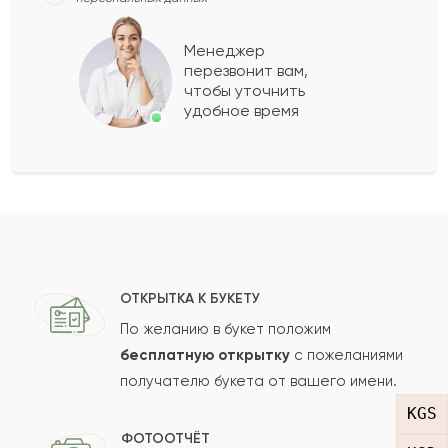
Сабина
С
2024-02-06
Менеджер
перезвонит вам,
Показать еще
чтобы уточнить
удобное время
Оставить свой отзыв
Ваше имя
Ваш e-mail
ОТКРЫТКА К БУКЕТУ
По желанию в букет положим
бесплатную открытку
с пожеланиями
получателю букета от вашего имени.
Рейтинг:
KGS
Отзыв
ФОТООТЧЁТ