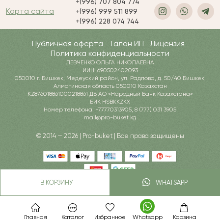
+(996) 707 804 774
Карта сайта
+(996) 999 511 899
+(996) 228 074 744
Публичная оферта
Талон ИП
Лицензия
Политика конфиденциальности
ЛЕВЧЕНКО ОЛЬГА НИКОЛАЕВНА
ИИН: 690502402093
050010 г. Бишкек, Медеуский район, ул. Радлова, д. 50/40 Бишкек,
Алматинская область 050010 Казахстан
KZ876018861000218861 ДБ АО «Народный Банк Казахстана»
БИК HSBKKZKX
Номер телефона: +77770313905, 8 (777) 031 3905
mail@pro-buket.kg
© 2014 — 2026 | Pro-buket | Все права защищены
В КОРЗИНУ
WHATSAPP
Главная
Каталог
Избранное
Whatsapp
Корзина