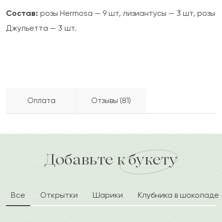
Состав:
розы Hermosa — 9 шт, лизиантусы — 3 шт, розы
Джульетта — 3 шт.
Оплата
Отзывы (81)
Аким
А
2024-06-04
Бесплатно доставляем по городу
Как можно оплатить покупку?
доставка по городу в течение часа
Добавьте к букету
Олег
О
2024-04-23
Все
Открытки
Шарики
Клубника в шоколаде
Альбина
А
2024-04-20