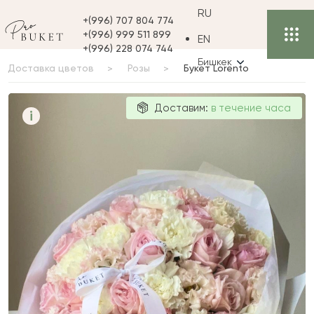
RU
+(996) 707 804 774
+(996) 999 511 899
EN
+(996) 228 074 744
Бишкек
Доставка цветов
Розы
Букет Lorento
Букет Lorento
Доставим:
в течение часа
i