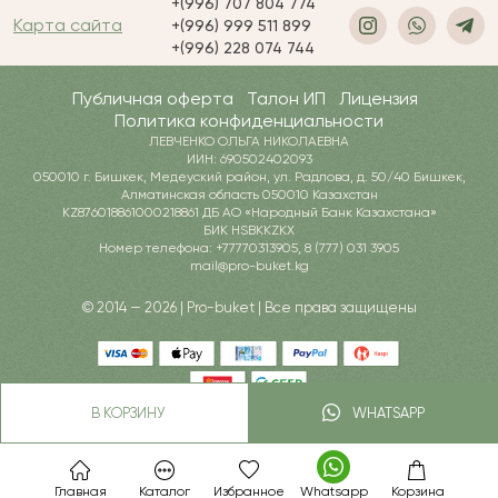
+(996) 707 804 774
Карта сайта
+(996) 999 511 899
+(996) 228 074 744
Публичная оферта
Талон ИП
Лицензия
Политика конфиденциальности
ЛЕВЧЕНКО ОЛЬГА НИКОЛАЕВНА
ИИН: 690502402093
050010 г. Бишкек, Медеуский район, ул. Радлова, д. 50/40 Бишкек,
Алматинская область 050010 Казахстан
KZ876018861000218861 ДБ АО «Народный Банк Казахстана»
БИК HSBKKZKX
Номер телефона: +77770313905, 8 (777) 031 3905
mail@pro-buket.kg
© 2014 — 2026 | Pro-buket | Все права защищены
В КОРЗИНУ
WHATSAPP
Главная
Каталог
Избранное
Whatsapp
Корзина