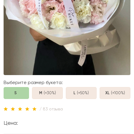
Выберите размер букета:
S
M
(+30%
)
L
(+50%
)
XL
(+100%
)
/ 83 отзыва
Цена: