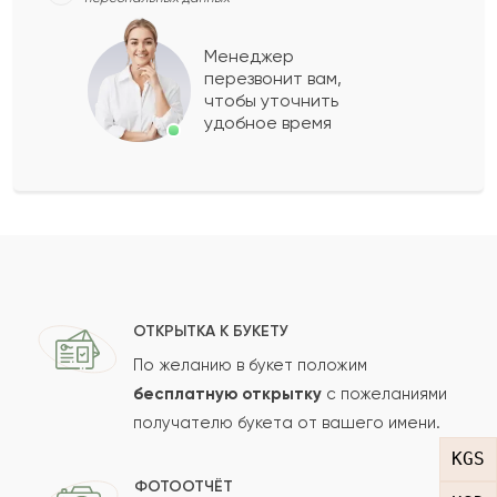
Тимур
Т
2024-02-11
Менеджер
перезвонит вам,
Показать еще
чтобы уточнить
удобное время
Оставить свой отзыв
Ваше имя
Ваш e-mail
ОТКРЫТКА К БУКЕТУ
По желанию в букет положим
бесплатную открытку
с пожеланиями
получателю букета от вашего имени.
Рейтинг:
KGS
Отзыв
ФОТООТЧЁТ