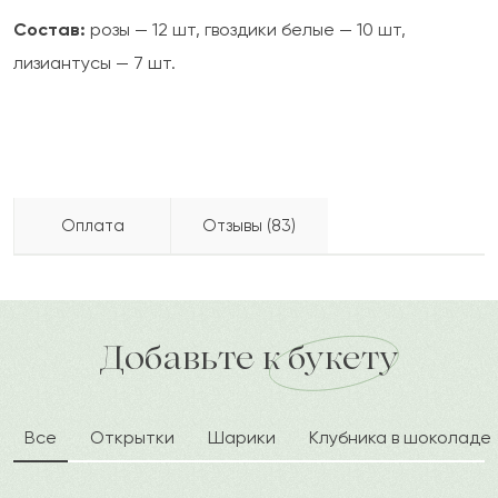
Состав:
розы — 12 шт, гвоздики белые — 10 шт,
лизиантусы — 7 шт.
Оплата
Отзывы (83)
Ибрай
И
2024-07-15
Бесплатно доставляем по городу
Как можно оплатить покупку?
доставка по городу в течение часа
Добавьте к букету
Эллада
Э
2024-06-04
Все
Открытки
Шарики
Клубника в шоколаде
Джоан
Д
2024-05-26