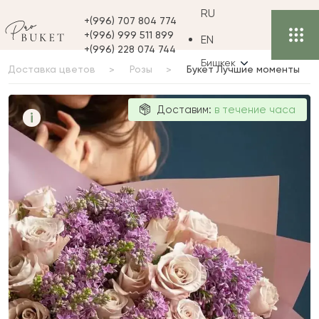
RU
+(996) 707 804 774
+(996) 999 511 899
EN
+(996) 228 074 744
Бишкек
Доставка цветов
Розы
Букет Лучшие моменты
Букет Лучшие
Доставим:
в течение часа
i
моменты