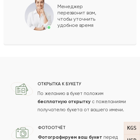
Менеджер
перезвонит вам,
Показать еще
чтобы уточнить
удобное время
Оставить свой отзыв
Ваше имя
Ваш e-mail
ОТКРЫТКА К БУКЕТУ
По желанию в букет положим
бесплатную открытку
с пожеланиями
получателю букета от вашего имени.
Рейтинг:
Отзыв
KGS
ФОТООТЧЁТ
Фотографируем ваш букет
перед