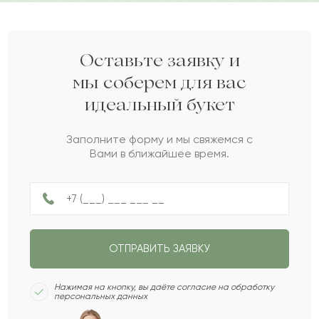
Аниса
А
2021-11-03
Балкумис
Б
2021-09-03
Оставьте заявку и
мы соберем для вас
идеальный букет
Рэй
Р
2021-07-24
Заполните форму и мы свяжемся с
Вами в ближайшее время.
Рафик
Р
2020-12-05
Иларион
И
2020-11-20
ОТПРАВИТЬ ЗАЯВКУ
Индира
И
2020-09-30
Нажимая на кнопку, вы даёте согласие на обработку
персональных данных
Гулия
Г
2020-09-18