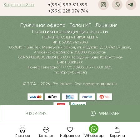
Карта сайта
+(996) 999 511 899
+(996) 228 074 744
Публичная оферта
Талон ИП
Лицензия
Политика конфиденциальности
ЛЕВЧЕНКО ОЛЬГА НИКОЛАЕВНА
ИИН: 690502402093
050010 г. Бишкек, Медеуский район, ул. Радлова, д. 50/40 Бишкек,
Алматинская область 050010 Казахстан
KZ876018861000218861 ДБ АО «Народный Банк Казахстана»
БИК HSBKKZKX
Номер телефона: +77770313905, 8 (777) 031 3905
mail@pro-buket.kg
© 2014 — 2026 | Pro-buket | Все права защищены
В КОРЗИНУ
WHATSAPP
Главная
Каталог
Избранное
Whatsapp
Корзина