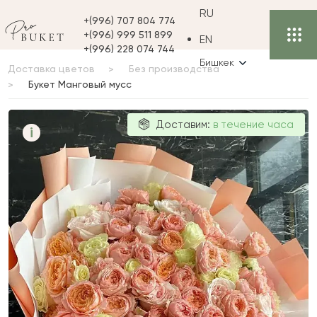
RU
+(996) 707 804 774
+(996) 999 511 899
EN
+(996) 228 074 744
Бишкек
Доставка цветов
Без производства
Букет Манговый мусс
Букет
Доставим:
в течение часа
i
Манговый
мусс