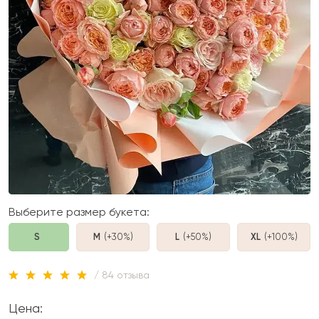
Выберите размер букета:
S
M
(+30%
)
L
(+50%
)
XL
(+100%
)
/ 84 отзыва
Цена: