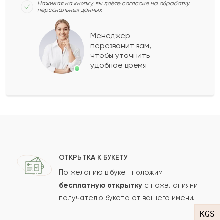
Нажимая на кнопку, вы даёте согласие на обработку
персональных данных
Габитхан
Г
2022-06-09
Менеджер
перезвонит вам,
Показать еще
чтобы уточнить
удобное время
Оставить свой отзыв
Ваше имя
Ваш e-mail
ОТКРЫТКА К БУКЕТУ
По желанию в букет положим
бесплатную открытку
с пожеланиями
получателю букета от вашего имени.
Рейтинг:
KGS