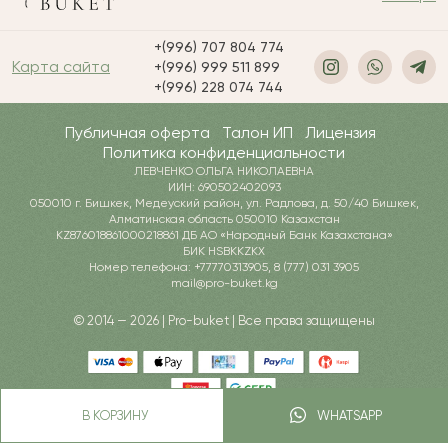
+(996) 707 804 774
Карта сайта
+(996) 999 511 899
+(996) 228 074 744
Публичная оферта
Талон ИП
Лицензия
Политика конфиденциальности
ЛЕВЧЕНКО ОЛЬГА НИКОЛАЕВНА
ИИН: 690502402093
050010 г. Бишкек, Медеуский район, ул. Радлова, д. 50/40 Бишкек,
Алматинская область 050010 Казахстан
KZ876018861000218861 ДБ АО «Народный Банк Казахстана»
БИК HSBKKZKX
Номер телефона: +77770313905, 8 (777) 031 3905
mail@pro-buket.kg
© 2014 — 2026 | Pro-buket | Все права защищены
В КОРЗИНУ
WHATSAPP