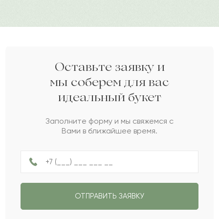
доставки можно организовать отличный сюрприз.
Дарите своим близким любовь вместе с Pro-buket.
Нурали
Н
2022-08-18
Гаянэ
Г
2022-08-18
Оставьте заявку и
мы соберем для вас
идеальный букет
Айгерим
А
2022-08-12
Заполните форму и мы свяжемся с
Вами в ближайшее время.
Бектай
Б
2022-07-30
Егизбай
Е
2022-07-29
ОТПРАВИТЬ ЗАЯВКУ
Баукен
Б
2022-06-21