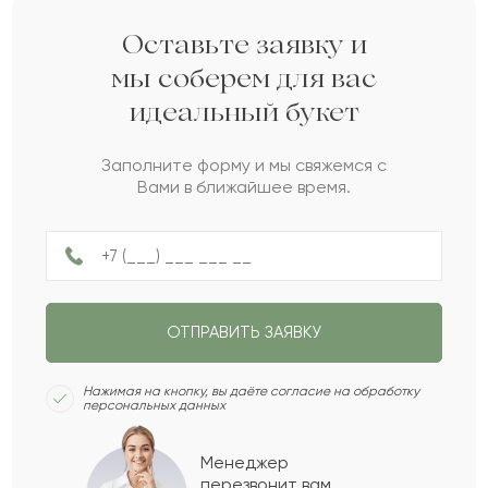
Анаис
А
2021-09-09
Оставьте заявку и
мы соберем для вас
идеальный букет
Ольга
О
2021-06-03
Заполните форму и мы свяжемся с
Вами в ближайшее время.
Куралай
К
2020-11-20
Азамат
А
2020-11-08
ОТПРАВИТЬ ЗАЯВКУ
Исайя
И
2020-09-09
Нажимая на кнопку, вы даёте согласие на обработку
персональных данных
Маруся
М
2020-09-07
Менеджер
перезвонит вам,
Показать еще