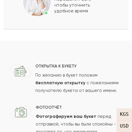
чтобы уточнить
удобное время
Оставить свой отзыв
Ваше имя
Ваш e-mail
ОТКРЫТКА К БУКЕТУ
По желанию в букет положим
бесплатную открытку
с пожеланиями
получателю букета от вашего имени.
Рейтинг:
Отзыв
ФОТООТЧЁТ
KGS
Фотографируем ваш букет
перед
отправкой, чтобы вы были спокойны -
USD
доставят то, что заказывали.