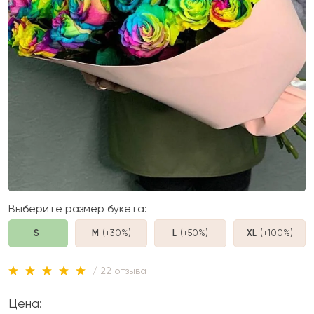
Выберите размер букета:
S
M
(+30%
)
L
(+50%
)
XL
(+100%
)
/ 22 отзыва
Цена: