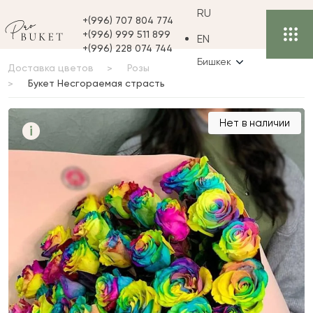
RU
+(996) 707 804 774
+(996) 999 511 899
EN
+(996) 228 074 744
Бишкек
Доставка цветов
Розы
Букет Несгораемая страсть
Букет Несгораемая
Нет в наличии
i
страсть