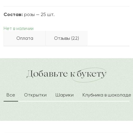
Состав:
розы — 25 шт.
Нет в наличии
Оплата
Отзывы (22)
Филат
Ф
2022-10-05
Бесплатно доставляем по городу
Как можно оплатить покупку?
доставка по городу в течение часа
Добавьте к букету
Габиден
Г
2022-09-21
Все
Открытки
Шарики
Клубника в шоколаде
Гюзель
Г
2022-05-07
Сайда
С
2021-12-21