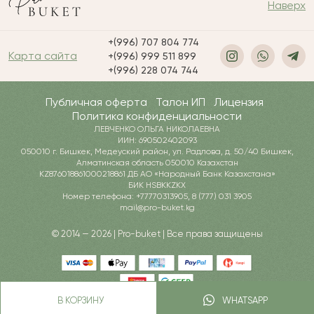
Наверх
+(996) 707 804 774
Карта сайта
+(996) 999 511 899
+(996) 228 074 744
Публичная оферта
Талон ИП
Лицензия
Политика конфиденциальности
ЛЕВЧЕНКО ОЛЬГА НИКОЛАЕВНА
ИИН: 690502402093
050010 г. Бишкек, Медеуский район, ул. Радлова, д. 50/40 Бишкек,
Алматинская область 050010 Казахстан
KZ876018861000218861 ДБ АО «Народный Банк Казахстана»
БИК HSBKKZKX
Номер телефона: +77770313905, 8 (777) 031 3905
mail@pro-buket.kg
© 2014 — 2026 | Pro-buket | Все права защищены
В КОРЗИНУ
WHATSAPP