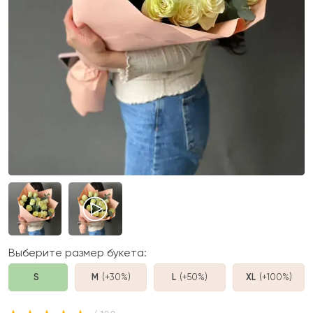
Выберите размер букета:
S
M
(+30%
)
L
(+50%
)
XL
(+100%
)