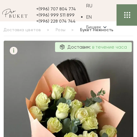
RU
+(996) 707 804 774
+(996) 999 511 899
EN
+(996) 228 074 744
Бишкек
Доставка цветов
Розы
Букет Нежность
Букет
Доставим:
в течение часа
i
Нежность