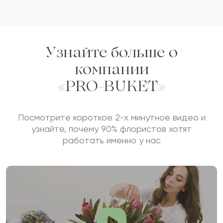
Отзыв
Узнайте больше о
компании
«PRO-BUKET»
Сколько будет
+
?
Посмотрите короткое 2-х минутное видео и
узнайте, почему 90% флористов хотят
работать именно у нас
Отзыв будет опубликован после проверки.
Проверяем на спам.
ОСТАВИТЬ ОТЗЫВ