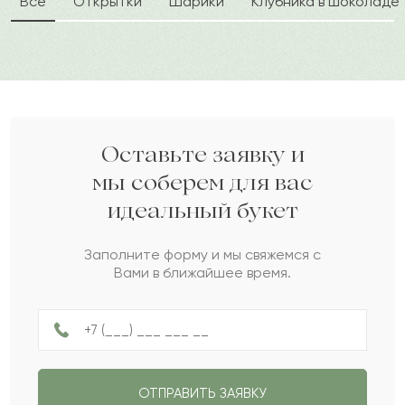
Все
Открытки
Шарики
Клубника в шоколаде
Татьяна
Т
искренности и заботы. Изысканная цветочная
композиция уместна для поздравления с
Прекрасный букет! Розы оправдывают
различными праздниками.
полностью название букета )
Дарите своим близким любовь вместе с Pro-buket.
2021-07-20
chernovaalenkaa
CH
Оставьте заявку и
мы соберем для вас
Букет заказывала своей маме, очень
идеальный букет
понравился букет, бутон очень свежий и
простоит долго. Спасибо вам большое?
Заполните форму и мы свяжемся с
Вами в ближайшее время.
2021-03-30
Артём
А
Шикарный букет
ОТПРАВИТЬ ЗАЯВКУ