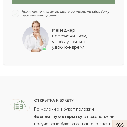
2021-02-14
Вероника
В
Нажимая на кнопку, вы даёте согласие на обработку
персональных данных
Просто шикарный букет ,мой любимый цвет❤️
Менеджер
перезвонит вам,
2020-02-25
чтобы уточнить
Ramon Torres
RA
удобное время
Es un bello ramo ideal para hacer un regalo a
esa persona especial
Калбиби
К
2016-08-17
ОТКРЫТКА К БУКЕТУ
Салмен
С
2016-05-21
По желанию в букет положим
бесплатную открытку
с пожеланиями
получателю букета от вашего имени.
KGS
Айнагуль
А
2015-07-16