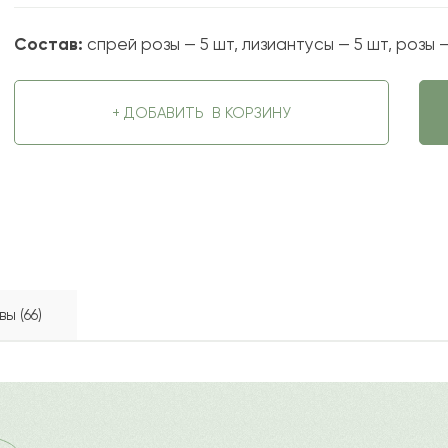
Состав:
спрей розы — 5 шт, лизиантусы — 5 шт, розы —
+ ДОБАВИТЬ
В КОРЗИНУ
ы (66)
й загадочностью и очарованием. Любая девушка по дост
2022-10-05
ду
?
Ост
рей розочек. Композиция дополнена эвкалиптом и стильн