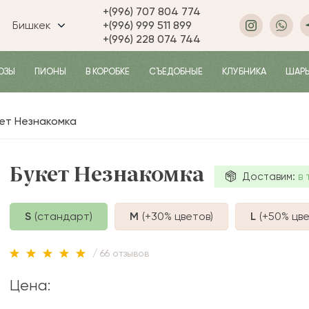
+(996) 707 804 774
Бишкек
+(996) 999 511 899
+(996) 228 074 744
ОЗЫ
ПИОНЫ
В КОРОБКЕ
СЪЕДОБНЫЕ
КЛУБНИКА
ШАР
ет Незнакомка
Букет Незнакомка
Доставим:
в 
S
(стандарт)
M
(+30%
цветов
)
L
(+50%
цве
/ 66 отзывов
Цена: