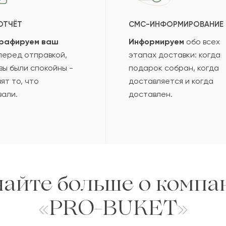
ОТЧЁТ
СМС-ИНФОРМИРОВАНИЕ
рафируем ваш
Информируем
обо всех
еред отправкой,
этапах доставки: когда
вы были спокойны -
подарок собран, когда
ят то, что
доставляется и когда
вали.
доставлен.
найте больше о компа
«PRO-BUKET»