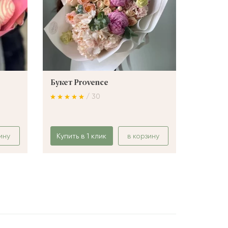
Букет Provence
Букет 
/ 30
ину
Купить в 1 клик
в корзину
Купить