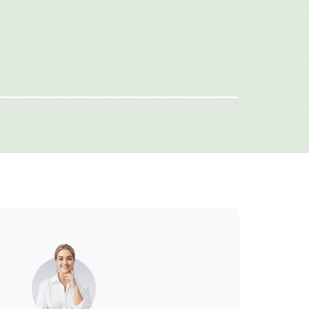
имя
-mail
г: