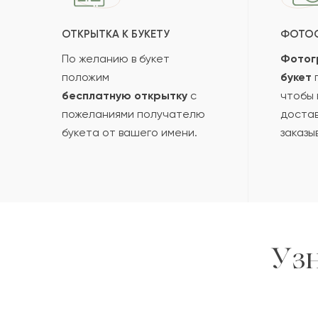
ОТКРЫТКА К БУКЕТУ
ФОТО
По желанию в букет
Фотог
положим
букет
п
бесплатную открытку
с
чтобы 
пожеланиями получателю
достав
букета от вашего имени.
заказы
Уз