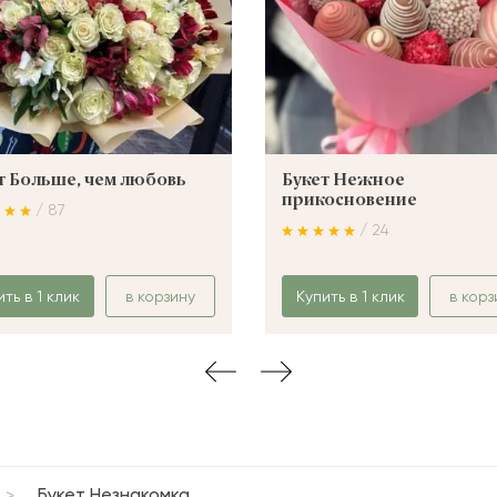
т Больше, чем любовь
Букет Нежное
прикосновение
/ 87
/ 24
ить в 1 клик
в корзину
Купить в 1 клик
в корз
Букет Незнакомка