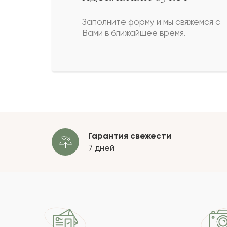
София
С
Заполните форму и мы свяжемся с
Вами в ближайшее время.
Эльдар
Э
Лика
Л
Пока
Гарантия свежести
7 дней