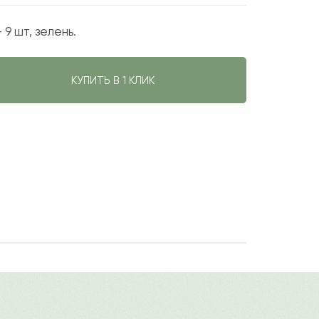
 9 шт, зелень.
КУПИТЬ В 1 КЛИК
оинству оценит сочетание роскошных
авить свой отзыв
ым флористическим оформлением.