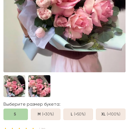
Выберите размер букета:
S
M
(+30%
)
L
(+50%
)
XL
(+100%
)