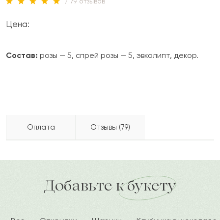
/ 79 отзывов
Цена:
Состав:
розы — 5, спрей розы — 5, эвкалипт, декор.
Оплата
Отзывы (79)
Диодора
Д
2023-08-04
Бесплатно доставляем по городу
Как можно оплатить покупку?
доставка по городу в течение часа
Добавьте к букету
Елнар
Е
2023-07-28