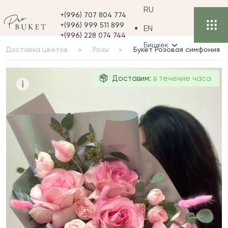
RU
+(996) 707 804 774
+(996) 999 511 899
EN
+(996) 228 074 744
Бишкек
Доставка цветов
Розы
Букет Розовая симфония
Букет Розовая
Доставим:
в течение часа
i
симфония