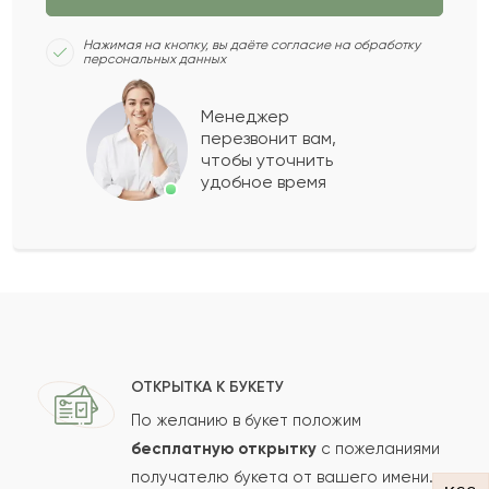
Клара
К
2022-12-03
Нажимая на кнопку, вы даёте согласие на обработку
персональных данных
Майя
М
2022-09-14
Менеджер
перезвонит вам,
Показать еще
чтобы уточнить
удобное время
Оставить свой отзыв
Ваше имя
Ваш e-mail
ОТКРЫТКА К БУКЕТУ
По желанию в букет положим
бесплатную открытку
с пожеланиями
получателю букета от вашего имени.
Рейтинг: