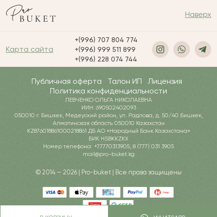
Наверх
+(996) 707 804 774
Карта сайта
+(996) 999 511 899
+(996) 228 074 744
Публичная оферта
Талон ИП
Лицензия
Политика конфиденциальности
ЛЕВЧЕНКО ОЛЬГА НИКОЛАЕВНА
ИИН: 690502402093
050010 г. Бишкек, Медеуский район, ул. Радлова, д. 50/40 Бишкек,
Алматинская область 050010 Казахстан
KZ876018861000218861 ДБ АО «Народный Банк Казахстана»
БИК HSBKKZKX
Номер телефона: +77770313905, 8 (777) 031 3905
mail@pro-buket.kg
© 2014 — 2026 | Pro-buket | Все права защищены