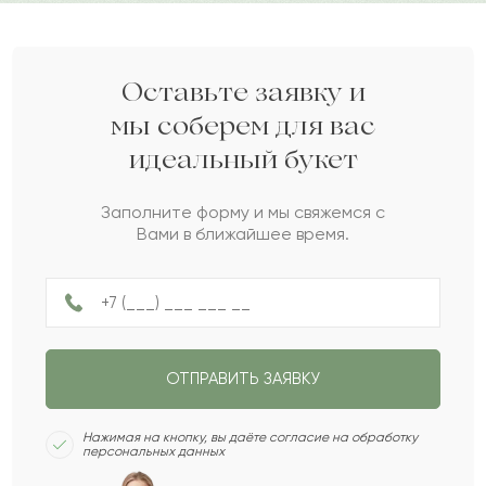
Даниал
Д
2022-06-17
Дарите своим близким любовь вместе с Pro-buket.
Радик
Р
2022-06-15
Оставьте заявку и
мы соберем для вас
идеальный букет
Гулбажа
Г
2022-06-05
Заполните форму и мы свяжемся с
Вами в ближайшее время.
Велор
В
2022-06-05
Балганым
Б
2022-04-27
ОТПРАВИТЬ ЗАЯВКУ
Нурбиби
Н
2022-04-27
Нажимая на кнопку, вы даёте согласие на обработку
персональных данных
Ширин
Ш
2022-04-16