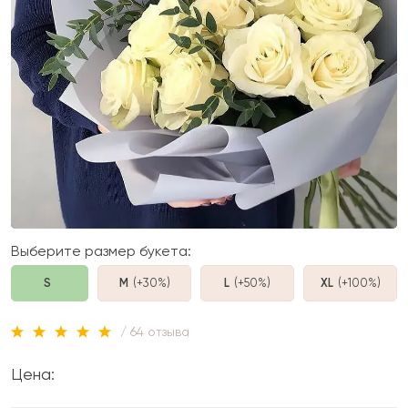
Выберите размер букета:
S
M
(+30%
)
L
(+50%
)
XL
(+100%
)
/ 64 отзыва
Цена: