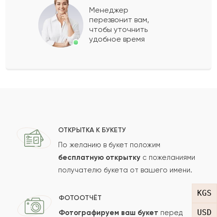
Менеджер
перезвонит вам,
Показать еще
чтобы уточнить
удобное время
Оставить свой отзыв
Ваше имя
Ваш e-mail
ОТКРЫТКА К БУКЕТУ
По желанию в букет положим
бесплатную открытку
с пожеланиями
получателю букета от вашего имени.
Рейтинг:
KGS
Отзыв
ФОТООТЧЁТ
USD
Фотографируем ваш букет
перед