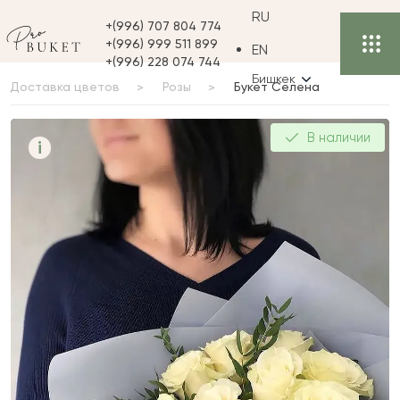
RU
+(996) 707 804 774
+(996) 999 511 899
EN
+(996) 228 074 744
Бишкек
Доставка цветов
Розы
Букет Селена
Букет Селена
В наличии
i