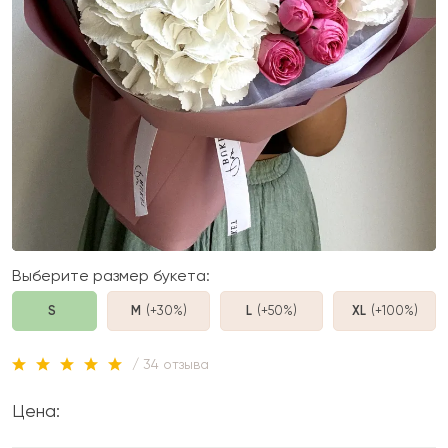
Выберите размер букета:
S
M
(+30%
)
L
(+50%
)
XL
(+100%
)
/ 34 отзыва
Цена: