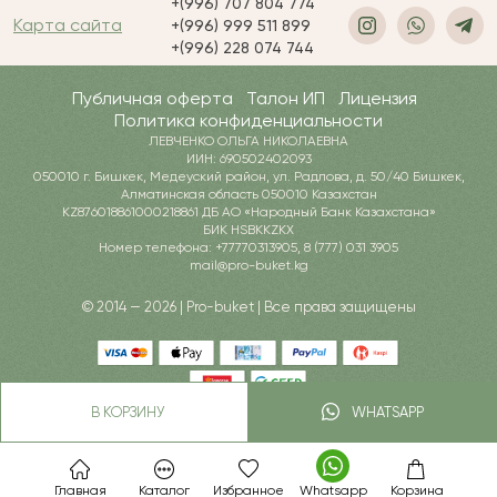
+(996) 707 804 774
Карта сайта
+(996) 999 511 899
+(996) 228 074 744
Публичная оферта
Талон ИП
Лицензия
Политика конфиденциальности
ЛЕВЧЕНКО ОЛЬГА НИКОЛАЕВНА
ИИН: 690502402093
050010 г. Бишкек, Медеуский район, ул. Радлова, д. 50/40 Бишкек,
Алматинская область 050010 Казахстан
KZ876018861000218861 ДБ АО «Народный Банк Казахстана»
БИК HSBKKZKX
Номер телефона: +77770313905, 8 (777) 031 3905
mail@pro-buket.kg
© 2014 — 2026 | Pro-buket | Все права защищены
В КОРЗИНУ
WHATSAPP
Главная
Каталог
Избранное
Whatsapp
Корзина