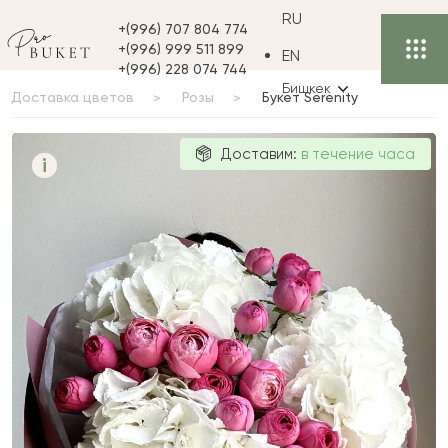
RU
+(996) 707 804 774
+(996) 999 511 899
EN
+(996) 228 074 744
Бишкек
Доставка цветов
Розы
Букет Serenity
Букет Serenity
Доставим:
в течение часа
i