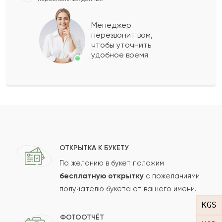
Есман
Е
2022-09-08
Менеджер
перезвонит вам,
Показать еще
чтобы уточнить
удобное время
Оставить свой отзыв
Ваше имя
Ваш e-mail
ОТКРЫТКА К БУКЕТУ
По желанию в букет положим
бесплатную открытку
с пожеланиями
получателю букета от вашего имени.
Рейтинг:
KGS
Отзыв
ФОТООТЧЁТ