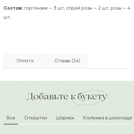
Состав:
гортензии — 3 шт, спрей розы — 2 шт, розы — 4
шт.
Оплата
Отзывы (34)
Салмен
С
2024-02-06
Бесплатно доставляем по городу
Как можно оплатить покупку?
доставка по городу в течение часа
Добавьте к букету
Изабелла
И
2024-01-06
Все
Открытки
Шарики
Клубника в шоколаде
Болеслав
Б
2023-12-22