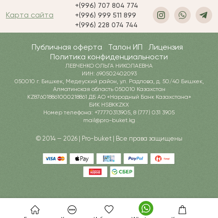
+(996) 707 804 774
Карта сайта
+(996) 999 511 899
+(996) 228 074 744
Публичная оферта
Талон ИП
Лицензия
Политика конфиденциальности
ЛЕВЧЕНКО ОЛЬГА НИКОЛАЕВНА
ИИН: 690502402093
050010 г. Бишкек, Медеуский район, ул. Радлова, д. 50/40 Бишкек,
Алматинская область 050010 Казахстан
KZ876018861000218861 ДБ АО «Народный Банк Казахстана»
БИК HSBKKZKX
Номер телефона: +77770313905, 8 (777) 031 3905
mail@pro-buket.kg
© 2014 — 2026 | Pro-buket | Все права защищены