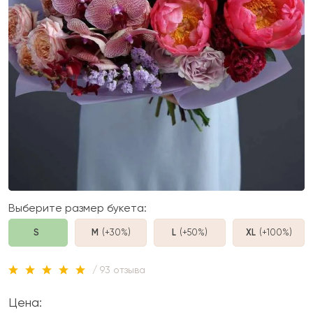
Выберите размер букета:
S
M
(+30%
)
L
(+50%
)
XL
(+100%
)
/ 93 отзыва
Цена: