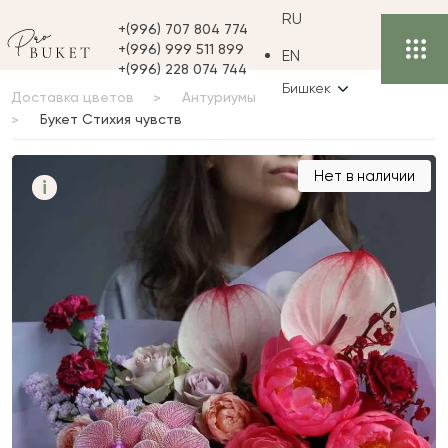
RU
+(996) 707 804 774
+(996) 999 511 899
EN
+(996) 228 074 744
Бишкек
Доставка цветов
Антуриумы
Букет Стихия чувств
Букет Стихия чувств
Нет в наличии
i