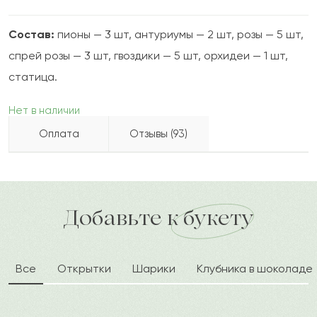
Состав:
пионы — 3 шт, антуриумы — 2 шт, розы — 5 шт,
спрей розы — 3 шт, гвоздики — 5 шт, орхидеи — 1 шт,
статица.
Нет в наличии
Оплата
Отзывы (93)
Айымжан
А
2022-10-09
Бесплатно доставляем по городу
Как можно оплатить покупку?
доставка по городу в течение часа
Добавьте к букету
Эдита
Э
2022-10-07
Все
Открытки
Шарики
Клубника в шоколаде
Стоян
С
2022-08-05