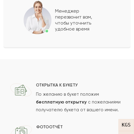
Куан
К
2022-05-10
Менеджер
перезвонит вам,
Показать еще
чтобы уточнить
удобное время
Оставить свой отзыв
Ваше имя
Ваш e-mail
ОТКРЫТКА К БУКЕТУ
По желанию в букет положим
бесплатную открытку
с пожеланиями
получателю букета от вашего имени.
Рейтинг:
Отзыв
KGS
ФОТООТЧЁТ