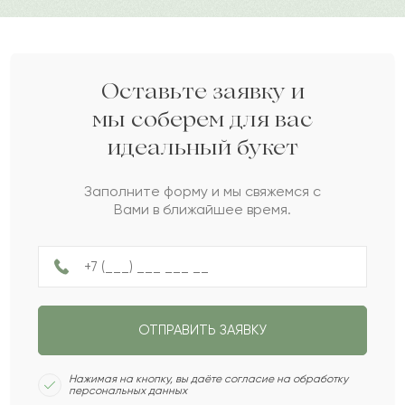
Милослав
М
2022-07-06
Мирослава
М
2022-07-02
Оставьте заявку и
мы соберем для вас
идеальный букет
Гульсара
Г
2022-06-26
Заполните форму и мы свяжемся с
Вами в ближайшее время.
Жирен
Ж
2022-06-22
Амира
А
2022-05-29
ОТПРАВИТЬ ЗАЯВКУ
Умигульсум
У
2022-05-22
Нажимая на кнопку, вы даёте согласие на обработку
персональных данных