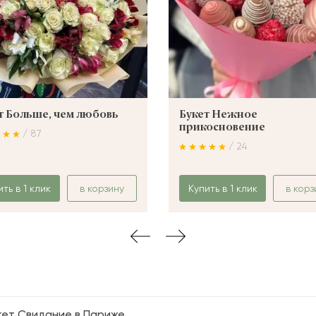
т Больше, чем любовь
Букет Нежное
прикосновение
/ 87
/ 24
ить в 1 клик
в корзину
Купить в 1 клик
в корз
кет Свидание в Париже