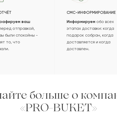
ОТЧЁТ
СМС-ИНФОРМИРОВАНИЕ
рафируем ваш
Информируем
обо всех
еред отправкой,
этапах доставки: когда
вы были спокойны -
подарок собран, когда
ят то, что
доставляется и когда
вали.
доставлен.
найте больше о компа
«PRO-BUKET»