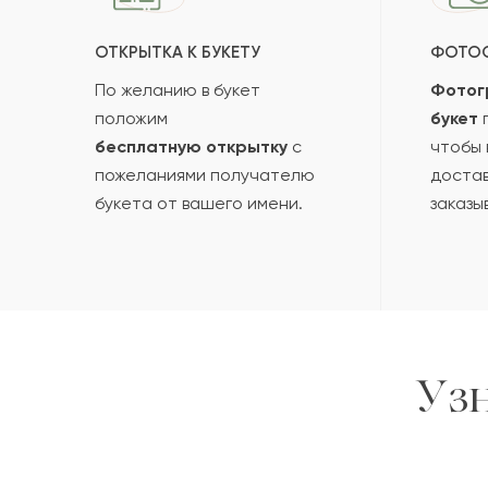
ОТКРЫТКА К БУКЕТУ
ФОТО
По желанию в букет
Фотог
положим
букет
п
бесплатную открытку
с
чтобы 
пожеланиями получателю
достав
букета от вашего имени.
заказы
Уз