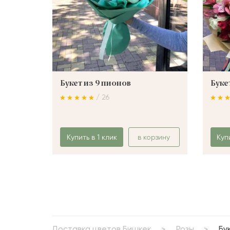
Букет из 9 пионов
Буке
/ 26
Купить в 1 клик
в корзину
Куп
Доставка цветов Бишкек
Розы
Бу