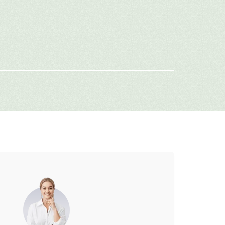
имя
-mail
г: