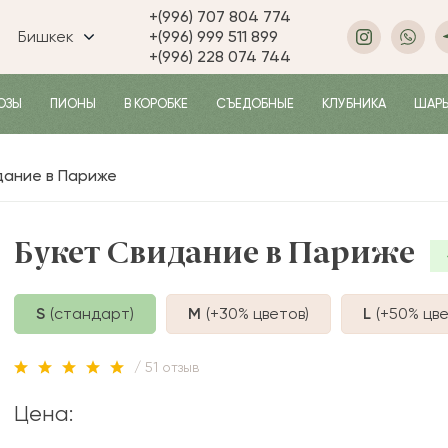
+(996) 707 804 774
Бишкек
+(996) 999 511 899
+(996) 228 074 744
ОЗЫ
ПИОНЫ
В КОРОБКЕ
СЪЕДОБНЫЕ
КЛУБНИКА
ШАР
дание в Париже
Букет Свидание в Париже
S
(стандарт)
M
(+30%
цветов
)
L
(+50%
цве
/ 51 отзыв
Цена: