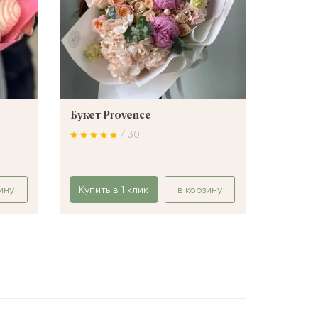
Букет Provence
Букет 
/ 30
ину
Купить в 1 клик
в корзину
Купить