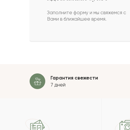
Аман
А
Заполните форму и мы свяжемся с
Вами в ближайшее время.
Фредерика
Ф
Эмма
Э
Пока
Гарантия свежести
7 дней