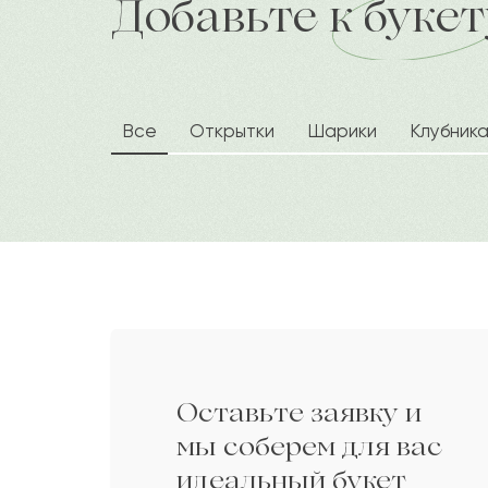
Добавьте к букет
доставка по городу в течение час
Бауыржан
Б
Северина
С
Все
Открытки
Шарики
Клубник
Нурия
Н
Нил
Н
Айбат
А
Оставьте заявку и
Балжан
Б
мы соберем для вас
идеальный букет