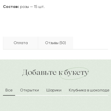
Состав:
розы — 15 шт.
Оплата
Отзывы (50)
Жарылкасын
Ж
2022-09-19
Бесплатно доставляем по городу
Как можно оплатить покупку?
доставка по городу в течение часа
Добавьте к букету
Римма
Р
2022-08-23
Все
Открытки
Шарики
Клубника в шоколаде
Баян
Б
2022-07-14