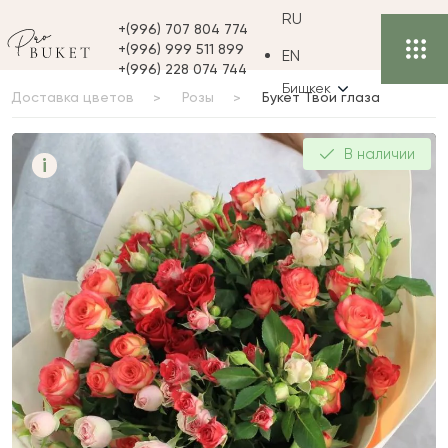
RU
+(996) 707 804 774
+(996) 999 511 899
EN
+(996) 228 074 744
Бишкек
Доставка цветов
Розы
Букет Твои глаза
Букет Твои глаза
В наличии
i