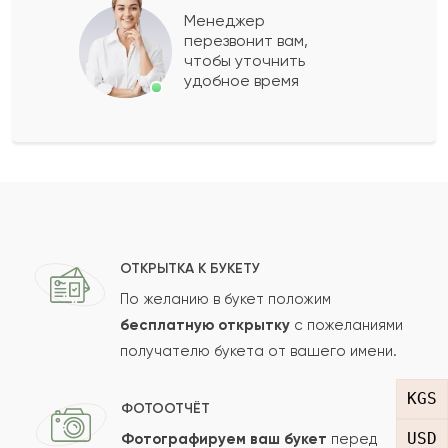
Менеджер
перезвонит вам,
Показать еще
чтобы уточнить
удобное время
Оставить свой отзыв
Ваше имя
Ваш e-mail
ОТКРЫТКА К БУКЕТУ
По желанию в букет положим
бесплатную открытку
с пожеланиями
получателю букета от вашего имени.
Рейтинг:
KGS
Отзыв
ФОТООТЧЁТ
USD
Фотографируем ваш букет
перед