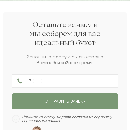
Зауре
З
2022-07-04
Кулайхан
К
2022-06-16
Оставьте заявку и
мы соберем для вас
идеальный букет
Мармара
М
2022-03-26
Заполните форму и мы свяжемся с
Вами в ближайшее время.
Алпамыс
А
2022-01-19
Фелиция
Ф
2021-11-09
ОТПРАВИТЬ ЗАЯВКУ
Замир
З
2021-10-09
Нажимая на кнопку, вы даёте согласие на обработку
персональных данных
Тамаз
Т
2021-08-19