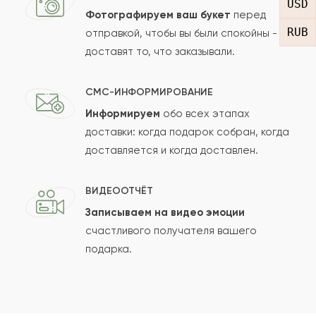
рождения ? Оплачивал онлайн и доставили
USD
Фотографируем ваш букет
перед
его быстро, успели)
RUB
отправкой, чтобы вы были спокойны -
доставят то, что заказывали.
2021-02-14
Сергей
С
СМС-ИНФОРМИРОВАНИЕ
Очень красивый и недорогой букет.
Информируем
обо всех этапах
Доставили точно в срок, спасибо!
доставки: когда подарок собран, когда
доставляется и когда доставлен.
2021-02-07
Сергей
С
ВИДЕООТЧЁТ
Записываем на видео эмоции
Букет очень понравился.Создаёт свежее
счастливого получателя вашего
весеннее настроение.
подарка.
2021-01-20
Андрей
А