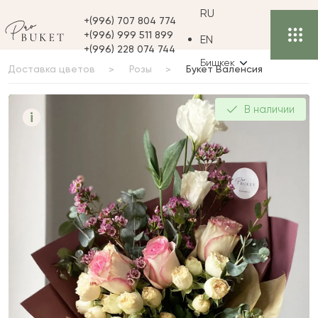
RU
+(996) 707 804 774
+(996) 999 511 899
EN
+(996) 228 074 744
Бишкек
Доставка цветов
Розы
Букет Валенсия
Букет Валенсия
В наличии
i