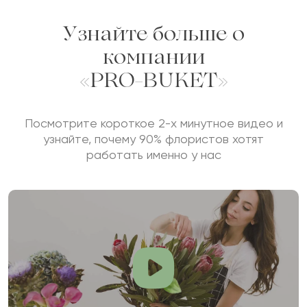
Жене точно понравится надеюсь не зря
Узнайте больше о
выбрал данный букет
компании
Показать еще
«PRO-BUKET»
Оставить свой отзыв
Посмотрите короткое 2-х минутное видео и
узнайте, почему 90% флористов хотят
Ваше имя
работать именно у нас
Ваш e-mail
Рейтинг: