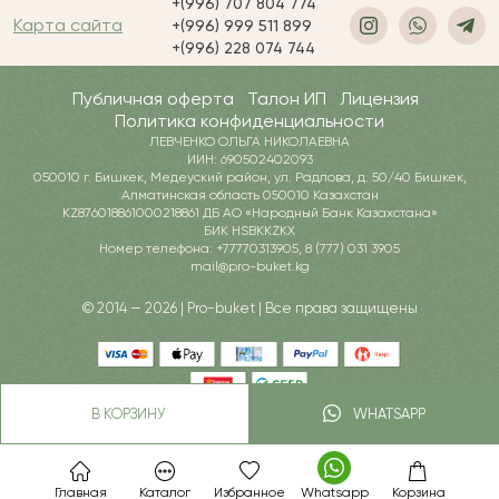
+(996) 707 804 774
Карта сайта
+(996) 999 511 899
+(996) 228 074 744
Публичная оферта
Талон ИП
Лицензия
Политика конфиденциальности
ЛЕВЧЕНКО ОЛЬГА НИКОЛАЕВНА
ИИН: 690502402093
050010 г. Бишкек, Медеуский район, ул. Радлова, д. 50/40 Бишкек,
Алматинская область 050010 Казахстан
KZ876018861000218861 ДБ АО «Народный Банк Казахстана»
БИК HSBKKZKX
Номер телефона: +77770313905, 8 (777) 031 3905
mail@pro-buket.kg
© 2014 — 2026 | Pro-buket | Все права защищены
В КОРЗИНУ
WHATSAPP
Главная
Каталог
Избранное
Whatsapp
Корзина