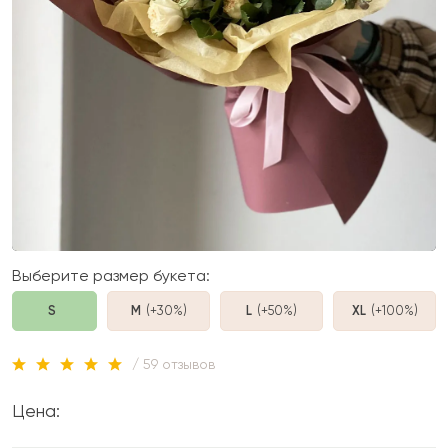
Выберите размер букета:
S
M
(+30%
)
L
(+50%
)
XL
(+100%
)
/ 59 отзывов
Цена: