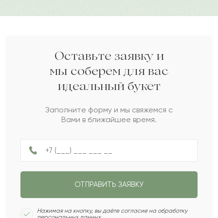
2021-09-01
Марина
М
Очень симпатичный букет!
Оставьте заявку и
мы соберем для вас
2021-07-08
Валерия
В
идеальный букет
Заказывала доставку для своей подруге. Она
Заполните форму и мы свяжемся с
Вами в ближайшее время.
была в восторге, говорит, что букет
прекрасен. Спасибо большое.
2021-06-20
Ирина
И
ОТПРАВИТЬ ЗАЯВКУ
Красота и изысканность в одном будете.
Нажимая на кнопку, вы даёте согласие на обработку
персональных данных