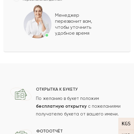
2021-05-14
Михаил
М
Менеджер
перезвонит вам,
Прекрасный букет, вроде скромный и
чтобы уточнить
удобное время
неброский, но если приглядеться, очень
изысканный.
2021-04-22
Дуолан
Д
Не дорогой красивый букет. Очень хорошо
сделали его.
ОТКРЫТКА К БУКЕТУ
По желанию в букет положим
бесплатную открытку
с пожеланиями
2021-04-05
Дархан
Д
получателю букета от вашего имени.
KGS
Прекрасный букет, дарил сестрёнке на день
ФОТООТЧЁТ