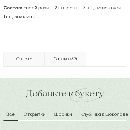
Состав:
спрей розы — 2 шт, розы — 3 шт, лизиантусы —
1 шт, эвкалипт.
Оплата
Отзывы (59)
2021-10-07
Ольга
Бесплатно доставляем по городу
Как можно оплатить покупку?
О
доставка по городу в течение часа
Добавьте к букету
Букет элегантный и вкусно пахнет, цветы были
свежие и красивые, подобраны гармонично.
Доставка во время, курьер вежлив и
Все
Открытки
Шарики
Клубника в шоколаде
внимателен.