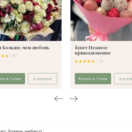
т Больше, чем любовь
Букет Нежное
прикосновение
/ 87
/ 24
ить в 1 клик
в корзину
Купить в 1 клик
в корз
кет Зажечь небеса