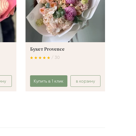
Букет Provence
Букет 
/ 30
ину
Купить в 1 клик
в корзину
Купить