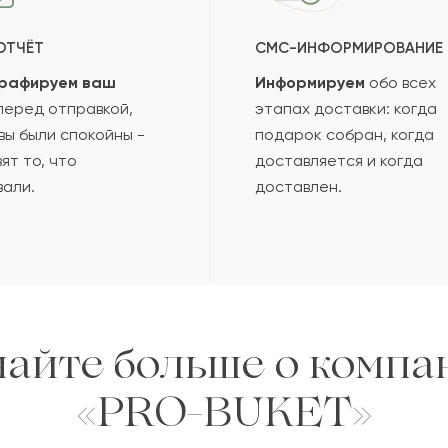
ОТЧЁТ
СМС-ИНФОРМИРОВАНИЕ
рафируем ваш
Информируем
обо всех
еред отправкой,
этапах доставки: когда
вы были спокойны -
подарок собран, когда
ят то, что
доставляется и когда
вали.
доставлен.
найте больше о компа
«PRO-BUKET»