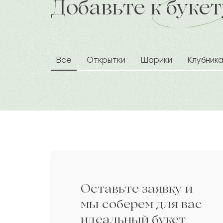
Добавьте к букет
доставка по городу в течение час
Мырзахмет
М
Констанция
К
Все
Открытки
Шарики
Клубник
Мартын
М
Урбике
У
Хасан
Х
Оставьте заявку и
Иса
И
мы соберем для вас
идеальный букет