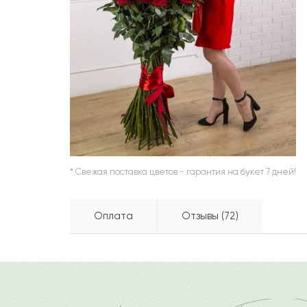
ШАРЫ
* Свежая поставка цветов - гарантия на букет 7 дней!
Оплата
Отзывы (72)
Сильвия
С
Бесплатно доставляем по горо
Как можно оплатить покупку