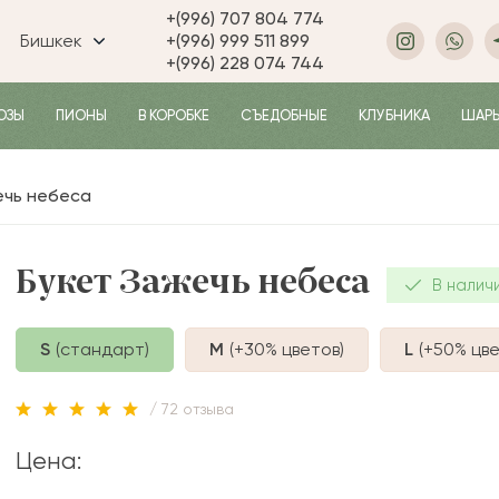
+(996) 707 804 774
Бишкек
+(996) 999 511 899
+(996) 228 074 744
ОЗЫ
ПИОНЫ
В КОРОБКЕ
СЪЕДОБНЫЕ
КЛУБНИКА
ШАР
ечь небеса
Букет Зажечь небеса
В налич
S
(стандарт)
M
(+30%
цветов
)
L
(+50%
цве
/ 72 отзыва
Цена: