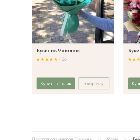
Букет из 9 пионов
Буке
/ 26
Купить в 1 клик
в корзину
Куп
Доставка цветов Бишкек
Розы
Бу