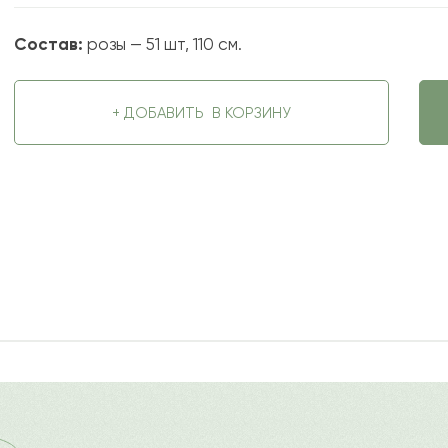
Состав:
розы — 51 шт, 110 см.
+ ДОБАВИТЬ
В КОРЗИНУ
2022-09-03
ду
?
Ост