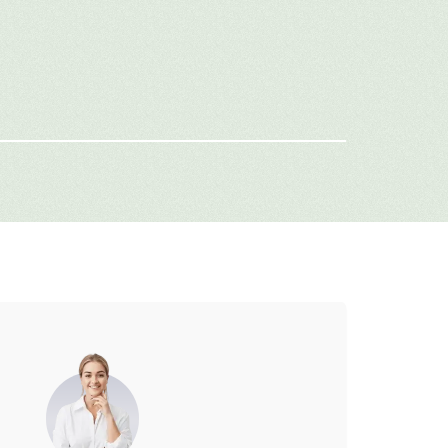
имя
-mail
г: