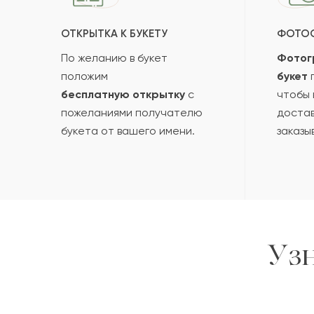
ОТКРЫТКА К БУКЕТУ
ФОТО
По желанию в букет
Фотог
положим
букет
п
бесплатную открытку
с
чтобы 
пожеланиями получателю
достав
букета от вашего имени.
заказы
Уз