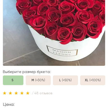
Выберите размер букета:
S
M
(+30%
)
L
(+50%
)
XL
(+100%
)
/ 48 отзывов
Цена: