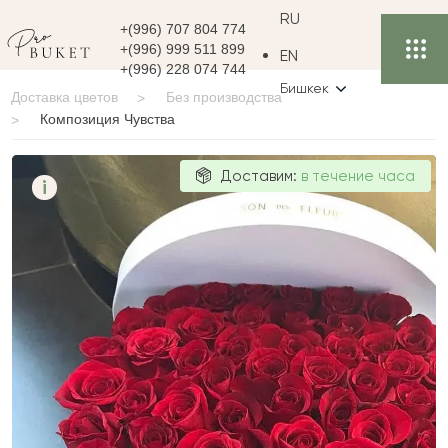
RU
+(996) 707 804 774
+(996) 999 511 899
EN
+(996) 228 074 744
Бишкек
Доставка цветов
Без производства
Композиция Чувства
Композиция
Доставим:
в течение часа
i
Чувства