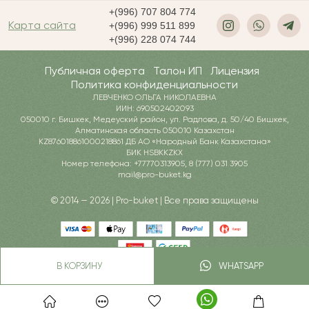
+(996) 707 804 774
Карта сайта
+(996) 999 511 899
+(996) 228 074 744
Публичная оферта
Талон ИП
Лицензия
Политика конфиденциальности
ЛЕВЧЕНКО ОЛЬГА НИКОЛАЕВНА
ИИН: 690502402093
050010 г. Бишкек, Медеуский район, ул. Радлова, д. 50/40 Бишкек,
Алматинская область 050010 Казахстан
KZ876018861000218861 ДБ АО «Народный Банк Казахстана»
БИК HSBKKZKX
Номер телефона: +77770313905, 8 (777) 031 3905
mail@pro-buket.kg
© 2014 — 2026 | Pro-buket | Все права защищены
В КОРЗИНУ
WHATSAPP