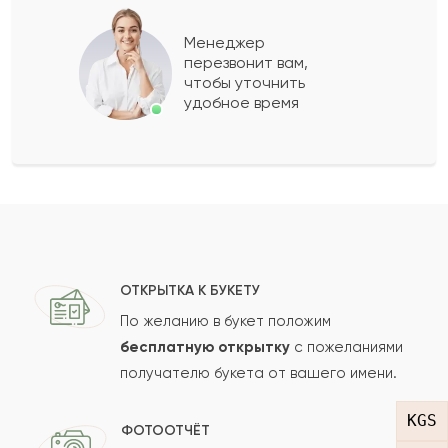
Береслава
Б
2011-12-01
Менеджер
перезвонит вам,
чтобы уточнить
Юнона
Ю
2011-09-13
удобное время
Рамиз
Р
2011-09-08
Тайыр
Т
2011-04-14
ОТКРЫТКА К БУКЕТУ
Карина
К
2009-02-28
По желанию в букет положим
бесплатную открытку
с пожеланиями
получателю букета от вашего имени.
Камбар
К
2007-12-19
KGS
ФОТООТЧЁТ
Показать еще