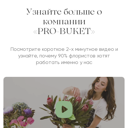
Узнайте больше о
компании
Сколько будет
+
?
«PRO-BUKET»
Посмотрите короткое 2-х минутное видео и
Отзыв будет опубликован после проверки.
узнайте, почему 90% флористов хотят
Проверяем на спам.
работать именно у нас
ОСТАВИТЬ ОТЗЫВ