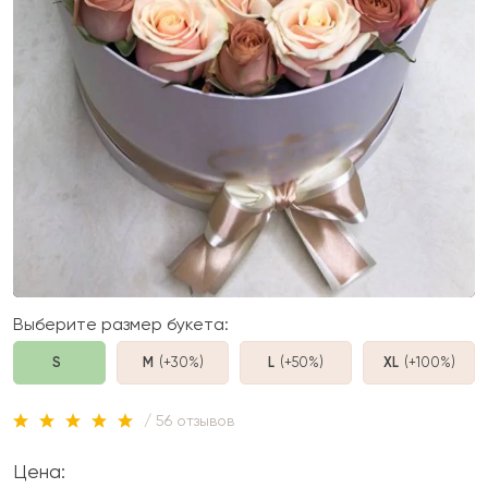
Выберите размер букета:
S
M
(+30%
)
L
(+50%
)
XL
(+100%
)
/ 56 отзывов
Цена: