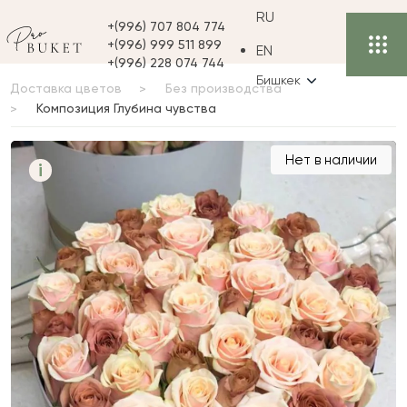
RU
+(996) 707 804 774
+(996) 999 511 899
EN
+(996) 228 074 744
Бишкек
Доставка цветов
Без производства
Композиция Глубина чувства
Композиция Глубина
Нет в наличии
i
чувства