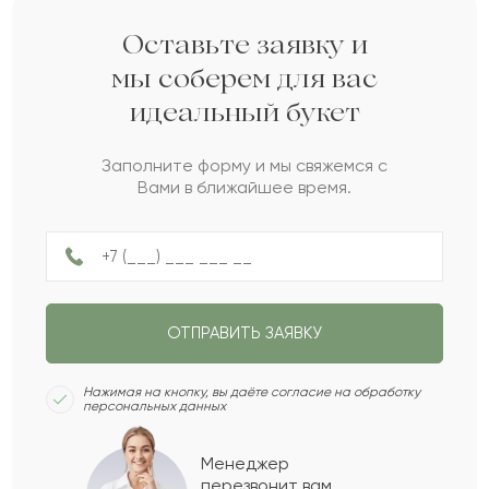
Рашид
Р
2022-03-31
Оставьте заявку и
мы соберем для вас
идеальный букет
Савел
С
2022-03-25
Заполните форму и мы свяжемся с
Вами в ближайшее время.
Фархад
Ф
2022-03-23
Артамон
А
2022-01-28
ОТПРАВИТЬ ЗАЯВКУ
Раил
Р
2022-01-13
Нажимая на кнопку, вы даёте согласие на обработку
персональных данных
Марс
М
2021-12-04
Менеджер
перезвонит вам,
Показать еще