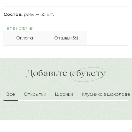
Состав:
розы — 55 шт.
Нет в наличии
Оплата
Отзывы (56)
Кристина
К
2022-09-06
Бесплатно доставляем по городу
Как можно оплатить покупку?
доставка по городу в течение часа
Добавьте к букету
Борибай
Б
2022-09-01
Все
Открытки
Шарики
Клубника в шоколаде
Есназар
Е
2022-07-25
Райана
Р
2022-04-05