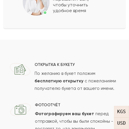
чтобы уточнить
удобное время
Оставить свой отзыв
Ваше имя
Ваш e-mail
ОТКРЫТКА К БУКЕТУ
По желанию в букет положим
бесплатную открытку
с пожеланиями
получателю букета от вашего имени.
Рейтинг:
Отзыв
ФОТООТЧЁТ
KGS
Фотографируем ваш букет
перед
отправкой, чтобы вы были спокойны -
USD
доставят то, что заказывали.