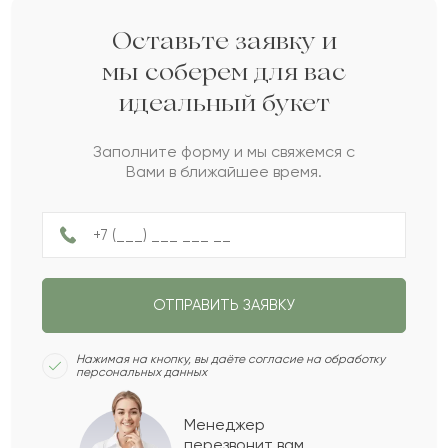
радужных цветов.
Казна
К
2022-05-24
Оставьте заявку и
Дарите своим близким любовь вместе с Pro-buket.
мы соберем для вас
идеальный букет
Манзила
М
2021-12-17
Заполните форму и мы свяжемся с
Вами в ближайшее время.
Власий
В
2021-11-16
Онеге
О
2021-10-16
ОТПРАВИТЬ ЗАЯВКУ
Нина
Н
2021-09-03
Нажимая на кнопку, вы даёте согласие на обработку
персональных данных
Ясмина
Я
2021-08-05
Менеджер
перезвонит вам,
Показать еще