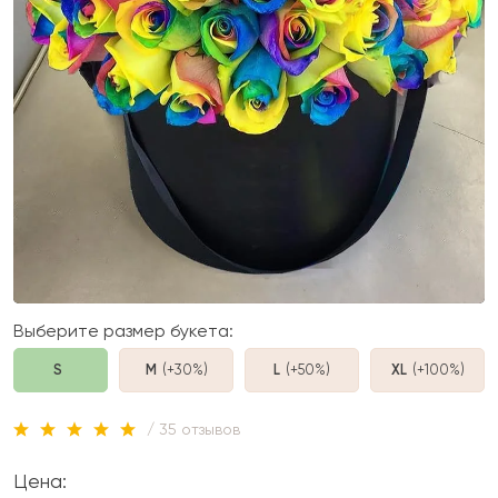
Выберите размер букета:
S
M
(+30%
)
L
(+50%
)
XL
(+100%
)
/ 35 отзывов
Цена: