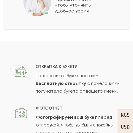
чтобы уточнить
удобное время
Оставить свой отзыв
Ваше имя
Ваш e-mail
ОТКРЫТКА К БУКЕТУ
По желанию в букет положим
бесплатную открытку
с пожеланиями
получателю букета от вашего имени.
Рейтинг:
Отзыв
ФОТООТЧЁТ
KGS
Фотографируем ваш букет
перед
отправкой, чтобы вы были спокойны -
USD
доставят то, что заказывали.