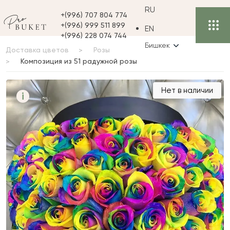
RU
+(996) 707 804 774
+(996) 999 511 899
EN
+(996) 228 074 744
Бишкек
Доставка цветов
Розы
Композиция из 51 радужной розы
Композиция из 51
Нет в наличии
i
радужной розы