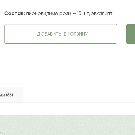
Состав:
пионовидные розы — 15 шт, эвкалипт.
+ ДОБАВИТЬ
В КОРЗИНУ
ы (65)
 удивительно пышных пионовидных роз в лаконичной шляп
2022-09-29
ду
?
Ост
итительной и презентабельной. Алые розы в сочетании с 