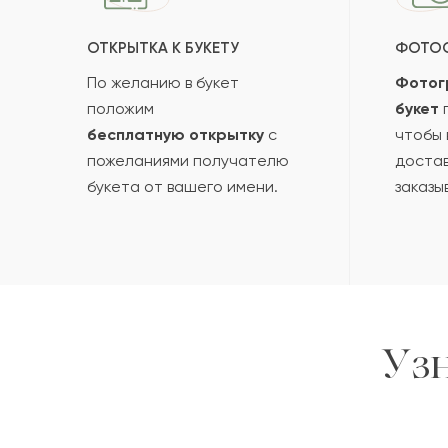
ОТКРЫТКА К БУКЕТУ
ФОТО
По желанию в букет
Фотог
положим
букет
п
бесплатную открытку
с
чтобы 
пожеланиями получателю
достав
букета от вашего имени.
заказы
Уз