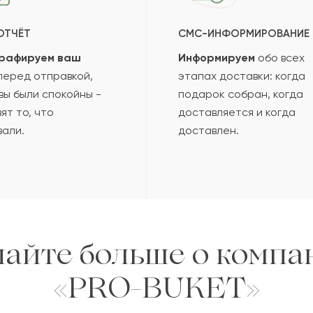
ОТЧЁТ
СМС-ИНФОРМИРОВАНИЕ
рафируем ваш
Информируем
обо всех
еред отправкой,
этапах доставки: когда
вы были спокойны -
подарок собран, когда
ят то, что
доставляется и когда
вали.
доставлен.
найте больше о компа
«PRO-BUKET»