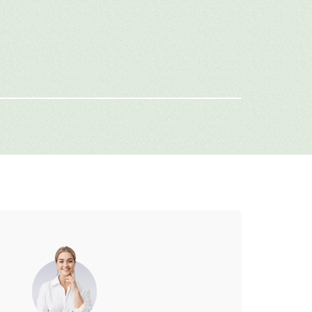
 качестве сюрприза или подарка на
имя
-mail
г: