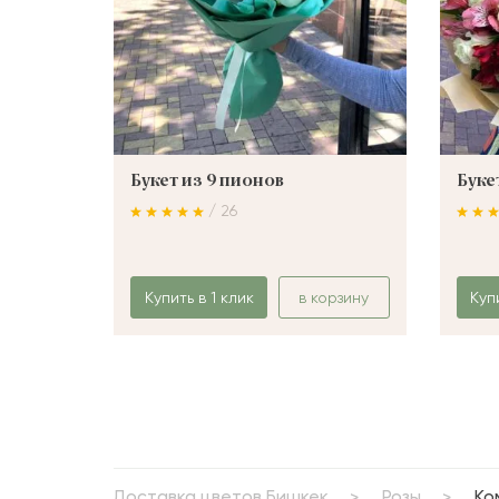
Букет из 9 пионов
Буке
/ 26
Купить в 1 клик
в корзину
Куп
Доставка цветов Бишкек
Розы
Ко