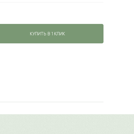
КУПИТЬ В 1 КЛИК
ной коробке. Роскошное сочетание
авить свой отзыв
веточками эвкалипта помогут