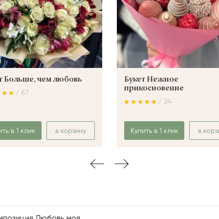
т Больше, чем любовь
Букет Нежное
прикосновение
/ 87
/ 24
ить в 1 клик
в корзину
Купить в 1 клик
в корз
мпозиция Любовь моя