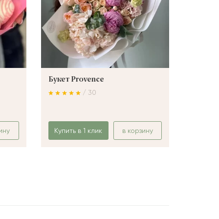
Букет Provence
Букет 
/ 30
ину
Купить в 1 клик
в корзину
Купить