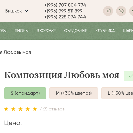
+(996) 707 804 774
Бишкек
+(996) 999 511 899
+(996) 228 074 744
ОЗЫ
ПИОНЫ
В КОРОБКЕ
СЪЕДОБНЫЕ
КЛУБНИКА
ШАР
я Любовь моя
Композиция Любовь моя
S
(стандарт)
M
(+30%
цветов
)
L
(+50%
цве
/ 65 отзывов
Цена: