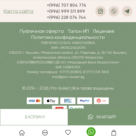
+(996) 707 804 774
Карта сайта
+(996) 999 511 899
+(996) 228 074 744
Публичная оферта
Талон ИП
Лицензия
Политика конфиденциальности
ЛЕВЧЕНКО ОЛЬГА НИКОЛАЕВНА
ИИН: 690502402093
050010 г. Бишкек, Медеуский район, ул. Радлова, д. 50/40 Бишкек,
Алматинская область 050010 Казахстан
KZ876018861000218861 ДБ АО «Народный Банк Казахстана»
БИК HSBKKZKX
Номер телефона: +77770313905, 8 (777) 031 3905
mail@pro-buket.kg
© 2014 — 2026 | Pro-buket | Все права защищены
В КОРЗИНУ
WHATSAPP