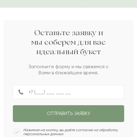
Иман
И
2017-09-01
Дарите своим близким любовь вместе с Pro-buket.
Леся
Л
2017-08-05
Оставьте заявку и
мы соберем для вас
Серали
С
2017-01-16
идеальный букет
Самина
С
2016-12-01
Заполните форму и мы свяжемся с
Вами в ближайшее время.
Жигер
Ж
2015-10-31
Артём
А
2015-05-07
ОТПРАВИТЬ ЗАЯВКУ
Нажимая на кнопку, вы даёте согласие на обработку
Евгений
Е
2014-04-08
персональных данных