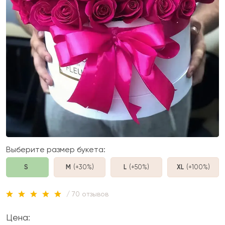
Выберите размер букета:
S
M
(+30%
)
L
(+50%
)
XL
(+100%
)
/ 70 отзывов
Цена: