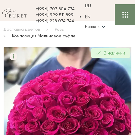
RU
+(996) 707 804 774
+(996) 999 511 899
EN
+(996) 228 074 744
Бишкек
Доставка цветов
Розы
Композиция Малиновое суфле
Композиция Малиновое
В наличии
i
суфле