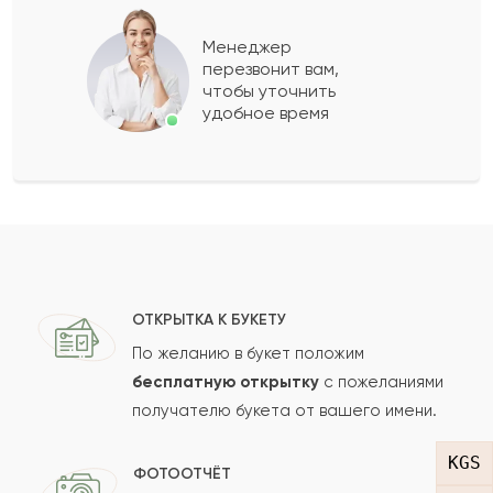
Менеджер
Асия
А
2014-02-04
перезвонит вам,
чтобы уточнить
удобное время
Казтуган
К
2013-06-19
Показать еще
Оставить свой отзыв
ОТКРЫТКА К БУКЕТУ
Ваше имя
По желанию в букет положим
бесплатную открытку
с пожеланиями
получателю букета от вашего имени.
Ваш e-mail
KGS
ФОТООТЧЁТ