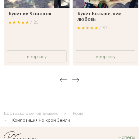
Букет из 9 пионов
Букет Больше, чем
любовь
/ 26
/ 87
Сколько будет
+
?
Отзыв будет опубликован после проверки.
в корзину
в корзину
Проверяем на спам.
ОСТАВИТЬ ОТЗЫВ
Доставка цветов Бишкек
Розы
Композиция На край Земли
Наверх