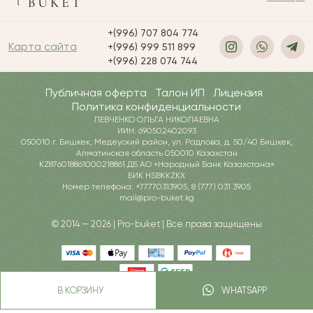
+(996) 707 804 774
Карта сайта
+(996) 999 511 899
+(996) 228 074 744
Публичная оферта
Талон ИП
Лицензия
Политика конфиденциальности
ЛЕВЧЕНКО ОЛЬГА НИКОЛАЕВНА
ИИН: 690502402093
050010 г. Бишкек, Медеуский район, ул. Радлова, д. 50/40 Бишкек,
Алматинская область 050010 Казахстан
KZ876018861000218861 ДБ АО «Народный Банк Казахстана»
БИК HSBKKZKX
Номер телефона: +77770313905, 8 (777) 031 3905
mail@pro-buket.kg
© 2014 — 2026 | Pro-buket | Все права защищены
В КОРЗИНУ
WHATSAPP