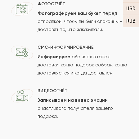
ФОТООТЧЁТ
2021-03-06
Алексей Тарасов
USD
А
Фотографируем ваш букет
перед
RUB
отправкой, чтобы вы были спокойны -
Очень интересный букет!
доставят то, что заказывали.
2021-01-30
Александр
СМС-ИНФОРМИРОВАНИЕ
А
Информируем
обо всех этапах
Захотел купить цветы, со мной связались
доставки: когда подарок собран, когда
доставляется и когда доставлен.
практически сразу, оформлен букет красиво и
презентабельно. Девушка осталась очень
ВИДЕООТЧЁТ
довольна красивым и свежим букетом. Все
Записываем на видео эмоции
соответствует картинки, один в один.
счастливого получателя вашего
подарка.
2021-01-17
Диас Ф
Д