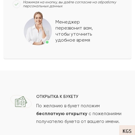
смотрится
Нажимая на кнопку, вы даёте согласие на обработку
персональных данных
2021-04-20
Менеджер
Лена
Л
перезвонит вам,
чтобы уточнить
удобное время
Красивый ароматный букет! И доставка была
быстрой, спасибо!
2021-03-10
Евгений Тимошенко
Е
Отличный сервис : быстро приняли заказ,
подобрали варианты согласно моих
ОТКРЫТКА К БУКЕТУ
ожиданий, и доставили в тот же день.
По желанию в букет положим
Прифессинальный и чёткий подход. Спасибо
бесплатную открытку
с пожеланиями
получателю букета от вашего имени.
вам большое
KGS