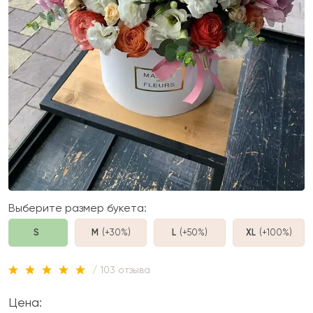
Выберите размер букета:
S
M
(+30%
)
L
(+50%
)
XL
(+100%
)
/ 103 отзыва
Цена: