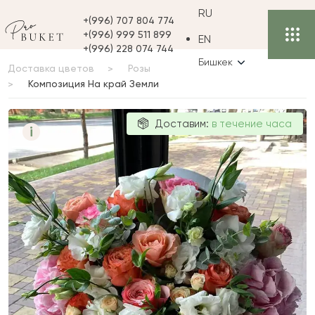
RU
+(996) 707 804 774
+(996) 999 511 899
EN
+(996) 228 074 744
Бишкек
Доставка цветов
Розы
Композиция На край Земли
Композиция
Доставим:
в течение часа
i
На край Земли