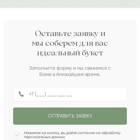
годы.
Баймурат
Б
2022-07-15
Дарите своим близким любовь вместе с Pro-buket.
Айбиби
А
2022-06-30
Оставьте заявку и
мы соберем для вас
идеальный букет
Суйеу
С
2022-06-04
Заполните форму и мы свяжемся с
Вами в ближайшее время.
Мубарак
М
2022-05-20
Данила
Д
2022-04-07
ОТПРАВИТЬ ЗАЯВКУ
Степан
С
2022-03-25
Нажимая на кнопку, вы даёте согласие на обработку
персональных данных