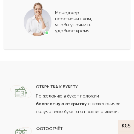
Парасат
П
2022-02-23
Менеджер
перезвонит вам,
Показать еще
чтобы уточнить
удобное время
Оставить свой отзыв
Ваше имя
Ваш e-mail
ОТКРЫТКА К БУКЕТУ
По желанию в букет положим
бесплатную открытку
с пожеланиями
получателю букета от вашего имени.
Рейтинг:
KGS
Отзыв
ФОТООТЧЁТ