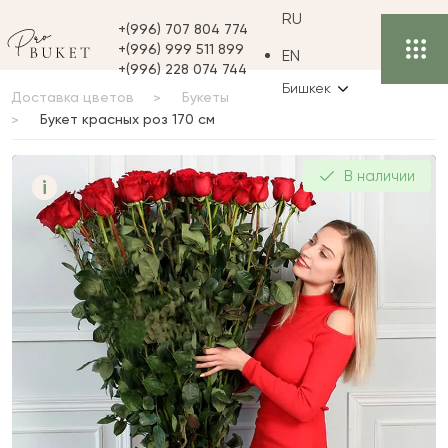
RU
+(996) 707 804 774
+(996) 999 511 899
EN
+(996) 228 074 744
Бишкек
Доставка цветов
Букеты
Букет красных роз 170 см
Букет красных роз 170
В наличии
i
см