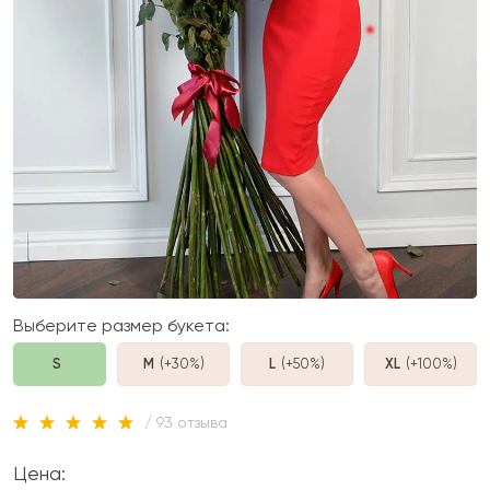
Выберите размер букета:
S
M
(+30%
)
L
(+50%
)
XL
(+100%
)
/ 93 отзыва
Цена: