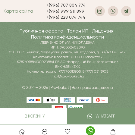
+(996) 707 804 774
Карта сайта
+(996) 999 511 899
+(996) 228 074 744
Публичная оферта
Талон ИП
Лицензия
Политика конфиденциальности
ЛЕВЧЕНКО ОЛЬГА НИКОЛАЕВНА
ИИН: 690502402093
050010 г. Бишкек, Медеуский район, ул. Радлова, д. 50/40 Бишкек,
Алматинская область 050010 Казахстан
KZ876018861000218861 ДБ АО «Народный Банк Казахстана»
БИК HSBKKZKX
Номер телефона: +77770313905, 8 (777) 031 3905
mail@pro-buket.kg
© 2014 — 2026 | Pro-buket | Все права защищены
В КОРЗИНУ
WHATSAPP