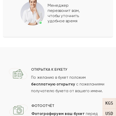
Менеджер
перезвонит вам,
Показать еще
чтобы уточнить
удобное время
Оставить свой отзыв
Ваше имя
Ваш e-mail
ОТКРЫТКА К БУКЕТУ
По желанию в букет положим
бесплатную открытку
с пожеланиями
получателю букета от вашего имени.
Рейтинг:
KGS
Отзыв
ФОТООТЧЁТ
USD
Фотографируем ваш букет
перед