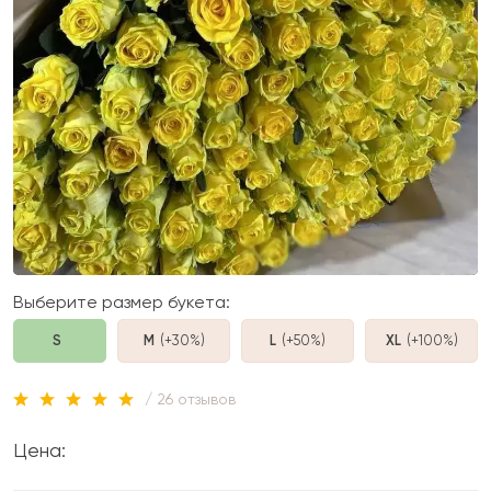
Выберите размер букета:
S
M
(+30%
)
L
(+50%
)
XL
(+100%
)
/ 26 отзывов
Цена: