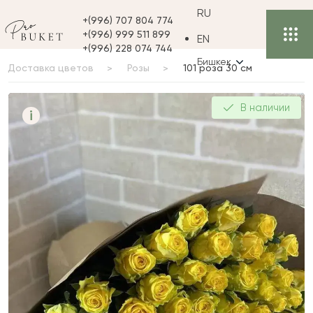
RU
+(996) 707 804 774
+(996) 999 511 899
EN
+(996) 228 074 744
Бишкек
Доставка цветов
Розы
101 роза 30 см
101 роза 30 см
В наличии
i