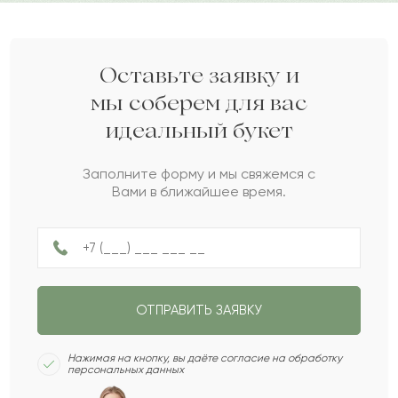
Кадыр
К
2021-05-10
неизгладимое впечатление на виновника
торжества.
Асан
А
2021-03-07
Оставьте заявку и
Дарите своим близким любовь вместе с Pro-buket.
мы соберем для вас
идеальный букет
Тарас
Т
2021-03-03
Заполните форму и мы свяжемся с
Вами в ближайшее время.
Бектлеу
Б
2021-03-02
Августа
А
2021-02-15
ОТПРАВИТЬ ЗАЯВКУ
Эрик
Э
2021-01-30
Нажимая на кнопку, вы даёте согласие на обработку
персональных данных
Данила
Д
2020-11-17