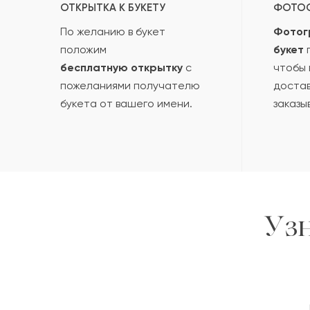
ОТКРЫТКА К БУКЕТУ
ФОТО
По желанию в букет
Фотог
положим
букет
п
бесплатную открытку
с
чтобы 
пожеланиями получателю
достав
букета от вашего имени.
заказы
Уз