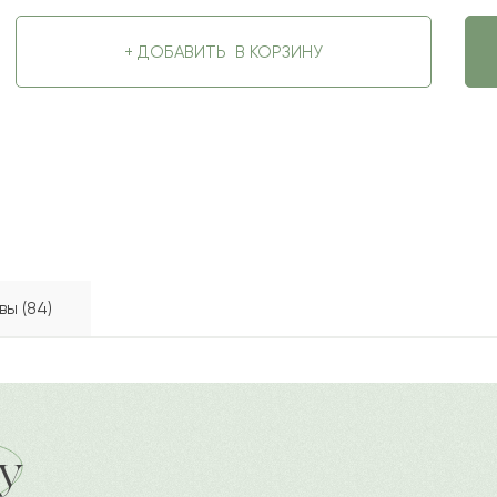
+ ДОБАВИТЬ
В КОРЗИНУ
вы (84)
вительное сочетание нежности и заботы. Белоснежные отт
2022-08-24
ду
?
Ост
лизируют восхищение, очарование. Подобная композиция
у
а
изнание в любви, 8 Марта или в качестве знака внимания 
Ваше 