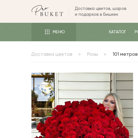
Доставка цветов, шаров
ЦВЕТЫ
и подарков в Бишкек
РОЗЫ
МЕНЮ
КАТАЛОГ
Р
ПИОНЫ
ТЮЛЬПАНЫ
Доставка цветов
Розы
101 метро
БУКЕТЫ
КОМУ
ПОВОД
ФОРМА И УПАКОВКА
СЪЕДОБНЫЕ БУКЕТЫ
КОМНАТНЫЕ ЦВЕТЫ
ПОДАРКИ