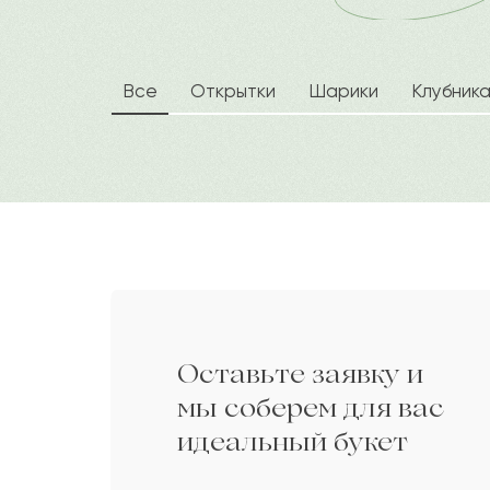
Азель
А
Дарите своим близким любовь вместе 
Аглая
А
Все
Открытки
Шарики
Клубник
Кулайша
К
Мухтар
М
Эмилия
Э
Оставьте заявку и
Софья
С
мы соберем для вас
идеальный букет
Соня
С