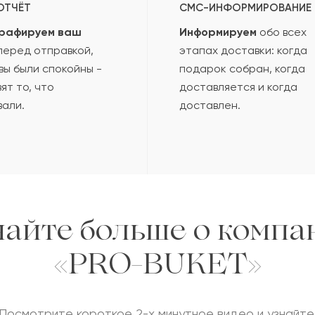
ОТЧЁТ
СМС-ИНФОРМИРОВАНИЕ
рафируем ваш
Информируем
обо всех
еред отправкой,
этапах доставки: когда
вы были спокойны -
подарок собран, когда
ят то, что
доставляется и когда
вали.
доставлен.
найте больше о компа
«PRO-BUKET»
Посмотрите короткое 2-х минутное видео и узнайте