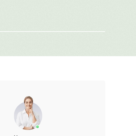
-mail
г: