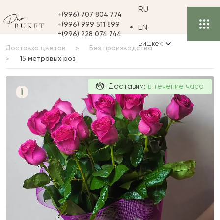
RU
+(996) 707 804 774
+(996) 999 511 899
EN
+(996) 228 074 744
Бишкек
Доставка цветов
Без производства
15 метровых роз
15 метровых
Доставим:
в течение часа
i
роз