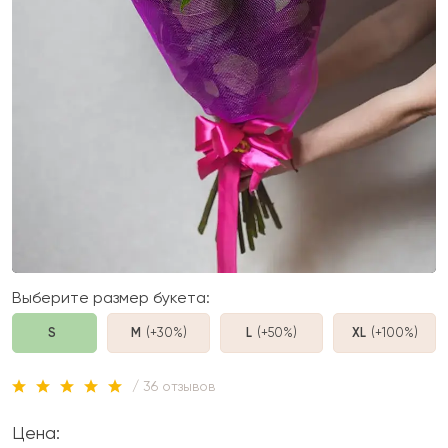
Выберите размер букета:
S
M
(+30%
)
L
(+50%
)
XL
(+100%
)
/ 36 отзывов
Цена: