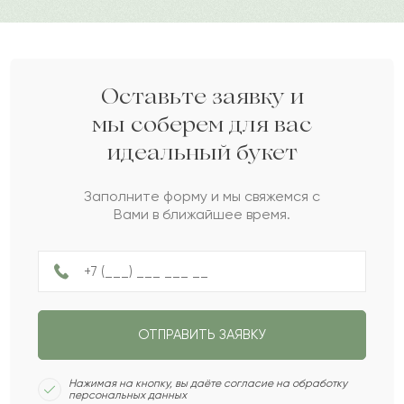
Дарите своим близким любовь вместе с Pro-buket.
Манап
М
2022-05-27
Адилет
А
2022-03-05
Оставьте заявку и
мы соберем для вас
идеальный букет
Иларион
И
2022-03-02
Заполните форму и мы свяжемся с
Вами в ближайшее время.
Эрика
Э
2022-01-08
Алдона
А
2021-12-29
ОТПРАВИТЬ ЗАЯВКУ
Табия
Т
2021-10-31
Нажимая на кнопку, вы даёте согласие на обработку
персональных данных