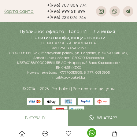
+(996) 707 804 774
Карта сайта
+(996) 999 511 899
+(996) 228 074 744
Публичная оферта
Талон ИП
Лицензия
Политика конфиденциальности
ЛЕВЧЕНКО ОЛЬГА НИКОЛАЕВНА
ИИН: 690502402093
050010 г. Бишкек, Медеуский район, ул. Радлова, д. 50/40 Бишкек,
Алматинская область 050010 Казахстан
KZ876018861000218861 ДБ АО «Народный Банк Казахстана»
БИК HSBKKZKX
Номер телефона: +77770313905, 8 (777) 031 3905
mail@pro-buket.kg
© 2014 — 2026 | Pro-buket | Все права защищены
В КОРЗИНУ
WHATSAPP