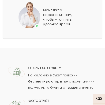
Батырсаян
Б
2021-08-27
Менеджер
перезвонит вам,
Показать еще
чтобы уточнить
удобное время
Оставить свой отзыв
Ваше имя
Ваш e-mail
ОТКРЫТКА К БУКЕТУ
По желанию в букет положим
бесплатную открытку
с пожеланиями
получателю букета от вашего имени.
Рейтинг:
KGS
Отзыв
ФОТООТЧЁТ