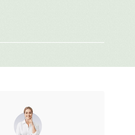
имя
-mail
г: