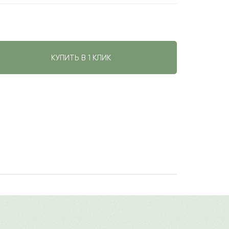
КУПИТЬ В 1 КЛИК
долгое время сохраняют изысканный
авить свой отзыв
любовных чувствах. Лаконичное