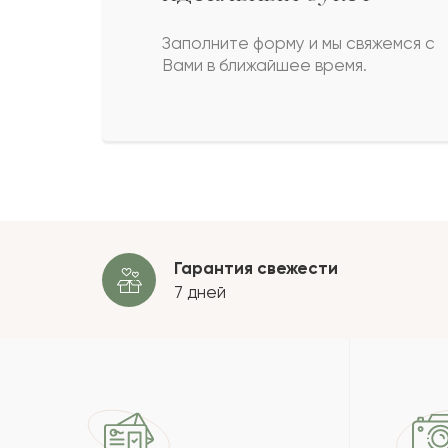
Орал
О
Заполните форму и мы свяжемся с
Вами в ближайшее время.
Рэй
Р
Расина
Р
Пока
Гарантия свежести
7 дней