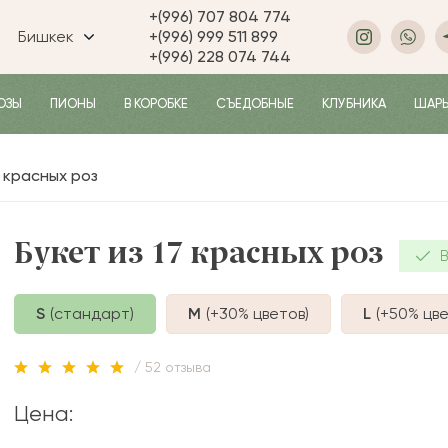
+(996) 707 804 774
Бишкек
+(996) 999 511 899
+(996) 228 074 744
ОЗЫ
ПИОНЫ
В КОРОБКЕ
СЪЕДОБНЫЕ
КЛУБНИКА
ШАР
7 красных роз
Букет из 17 красных роз
В
S
(стандарт)
M
(+30%
цветов
)
L
(+50%
цве
/ 52 отзыва
Цена: