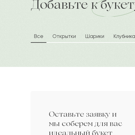
Добавьте к букет
доставка по городу в течение час
оформление аккуратно подчеркивает
Сагадат
С
Дарите своим близким любовь вместе 
Мелиана
М
Все
Открытки
Шарики
Клубник
Тасболат
Т
Касиет
К
Радослав
Р
Оставьте заявку и
Гулия
Г
мы соберем для вас
идеальный букет