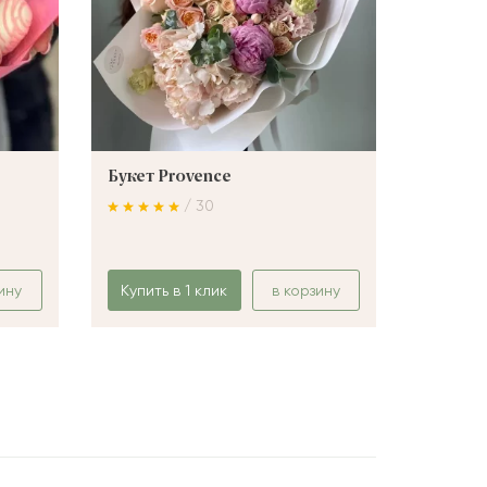
Букет Provence
Букет 
/ 30
ину
Купить в 1 клик
в корзину
Купить