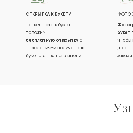
ОТКРЫТКА К БУКЕТУ
ФОТО
По желанию в букет
Фотог
положим
букет
п
бесплатную открытку
с
чтобы 
пожеланиями получателю
достав
букета от вашего имени.
заказы
Уз