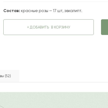
Состав:
красные розы — 17 шт, эвкалипт.
+ ДОБАВИТЬ
В КОРЗИНУ
ы (52)
чиной искренней улыбки у получателя. Роскошные бутоны 
2022-09-27
ду
?
Ост
» уместна как на юбилее, так и для признания в сильных 