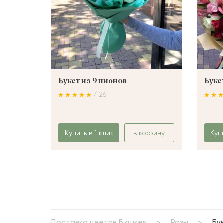
Букет из 9 пионов
Буке
/ 26
Купить в 1 клик
в корзину
Куп
Доставка цветов Бишкек
Розы
Бу