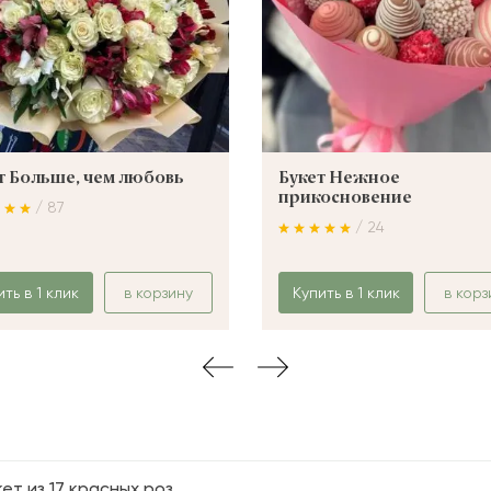
т Больше, чем любовь
Букет Нежное
прикосновение
/ 87
/ 24
ить в 1 клик
в корзину
Купить в 1 клик
в корз
кет из 17 красных роз