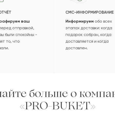
ОТЧЁТ
СМС-ИНФОРМИРОВАНИЕ
рафируем ваш
Информируем
обо всех
еред отправкой,
этапах доставки: когда
вы были спокойны -
подарок собран, когда
ят то, что
доставляется и когда
вали.
доставлен.
найте больше о компа
«PRO-BUKET»